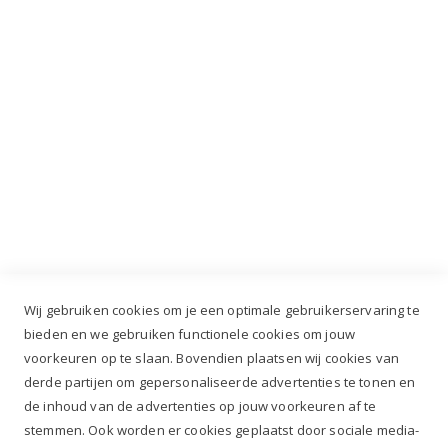
Industrieweg 3 GH, 5688 DP Oirschot |
info@ruiterstad.nl
+31 (0)499 377 311
|
+31 (0)6 291 00 419
Wij gebruiken cookies om je een optimale gebruikerservaring te
bieden en we gebruiken functionele cookies om jouw
voorkeuren op te slaan. Bovendien plaatsen wij cookies van
✔
Voor 12.00u besteld, zelfde werkdag verzonden*
derde partijen om gepersonaliseerde advertenties te tonen en
✔
Gratis verzenden va. €69,- NL*
de inhoud van de advertenties op jouw voorkeuren af te
✔ Betaal gratis achteraf
stemmen. Ook worden er cookies geplaatst door sociale media-