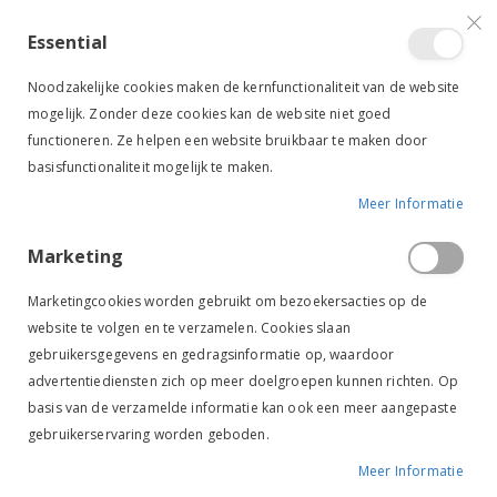
VERGELIJKEN (
)
CONTACT
INLOGGEN
ACCOUNT AANMAKEN
Essential
Toggle
items
0
Cart
Noodzakelijke cookies maken de kernfunctionaliteit van de website
Nav
mogelijk. Zonder deze cookies kan de website niet goed
functioneren. Ze helpen een website bruikbaar te maken door
basisfunctionaliteit mogelijk te maken.
Meer Informatie
Marketing
Marketingcookies worden gebruikt om bezoekersacties op de
KLEDING & ACCESSOIRES
RUITER
website te volgen en te verzamelen. Cookies slaan
Kleding & Accessoires
gebruikersgegevens en gedragsinformatie op, waardoor
advertentiediensten zich op meer doelgroepen kunnen richten. Op
basis van de verzamelde informatie kan ook een meer aangepaste
Van
FILTER
gebruikerservaring worden geboden.
laag
naar
Meer Informatie
hoog