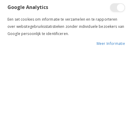
NEW
NEW
sorteren
Google Analytics
Een set cookies om informatie te verzamelen en te rapporteren
over websitegebruiksstatistieken zonder individuele bezoekers van
Google persoonlijk te identificeren.
Meer Informatie
MrsRos Signature Armband Roze
MrsRos Signature Armband Zwart
€ 12,95
€ 12,95
NEW
NEW