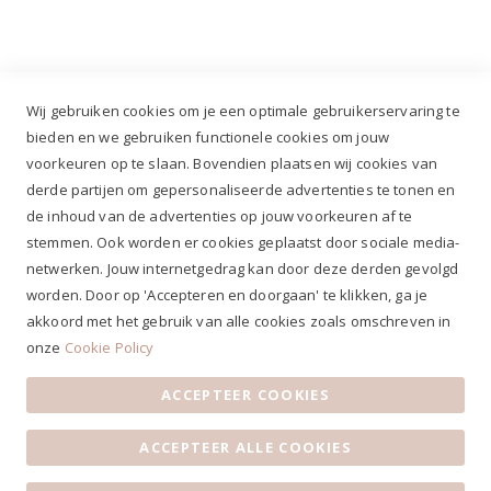
Wij gebruiken cookies om je een optimale gebruikerservaring te
bieden en we gebruiken functionele cookies om jouw
voorkeuren op te slaan. Bovendien plaatsen wij cookies van
✔
Voor 12.00u besteld, zelfde werkdag verzonden*
derde partijen om gepersonaliseerde advertenties te tonen en
✔
Gratis verzenden va. €69,- NL*
de inhoud van de advertenties op jouw voorkeuren af te
✔ Betaal gratis achteraf
stemmen. Ook worden er cookies geplaatst door sociale media-
✔ 4,9/5 ⭐⭐⭐⭐⭐ klantbeoordeling
netwerken. Jouw internetgedrag kan door deze derden gevolgd
worden. Door op 'Accepteren en doorgaan' te klikken, ga je
akkoord met het gebruik van alle cookies zoals omschreven in
onze
Cookie Policy
ACCEPTEER COOKIES
Algemene voorwaarden
|
Privacy Statement
|
Contact
|
ACCEPTEER ALLE COOKIES
Klantenservice
|
Openingstijden
© 2019 Ruiterstad - Alle rechten voorbehouden