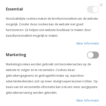
VERGELIJKEN (
)
CONTACT
INLOGGEN
ACCOUNT AANMAKEN
Essential
Toggle
items
0
Cart
Noodzakelijke cookies maken de kernfunctionaliteit van de website
Nav
mogelijk. Zonder deze cookies kan de website niet goed
functioneren. Ze helpen een website bruikbaar te maken door
basisfunctionaliteit mogelijk te maken.
Meer Informatie
HOOINETTEN & RUIVEN
STAL & WEI
STAL & WEIDE
Marketing
Hooinetten & Ruiven
Marketingcookies worden gebruikt om bezoekersacties op de
website te volgen en te verzamelen. Cookies slaan
Van
FILTER
gebruikersgegevens en gedragsinformatie op, waardoor
laag
advertentiediensten zich op meer doelgroepen kunnen richten. Op
naar
basis van de verzamelde informatie kan ook een meer aangepaste
hoog
gebruikerservaring worden geboden.
sorteren
Meer Informatie