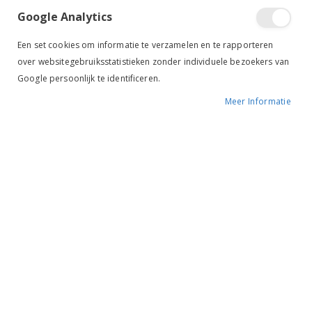
Google Analytics
Een set cookies om informatie te verzamelen en te rapporteren
over websitegebruiksstatistieken zonder individuele bezoekers van
Google persoonlijk te identificeren.
Meer Informatie
Premiere Hooinet Fijn Maas zwart
€ 12,95