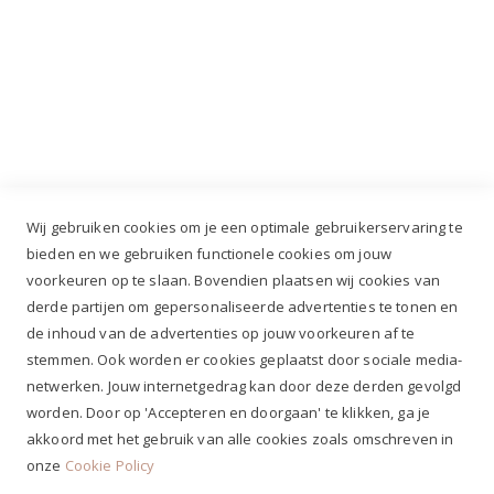
Industrieweg 3 GH, 5688 DP Oirschot |
info@ruiterstad.nl
+31 (0)499 377 311
|
+31 (0)6 291 00 419
Wij gebruiken cookies om je een optimale gebruikerservaring te
bieden en we gebruiken functionele cookies om jouw
voorkeuren op te slaan. Bovendien plaatsen wij cookies van
✔
Voor 12.00u besteld, zelfde werkdag verzonden*
derde partijen om gepersonaliseerde advertenties te tonen en
✔
Gratis verzenden va. €69,- NL*
de inhoud van de advertenties op jouw voorkeuren af te
✔ Betaal gratis achteraf
stemmen. Ook worden er cookies geplaatst door sociale media-
✔ 4,9/5 ⭐⭐⭐⭐⭐ klantbeoordeling
netwerken. Jouw internetgedrag kan door deze derden gevolgd
worden. Door op 'Accepteren en doorgaan' te klikken, ga je
akkoord met het gebruik van alle cookies zoals omschreven in
onze
Cookie Policy