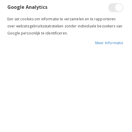
NEW
sorteren
Google Analytics
Een set cookies om informatie te verzamelen en te rapporteren
over websitegebruiksstatistieken zonder individuele bezoekers van
Google persoonlijk te identificeren.
Meer Informatie
QHP Sokken Giftbox Lucky Start (set van 2)
BR Rijsokken Mini Horse Midnight Navy
€ 14,95
€ 9,95