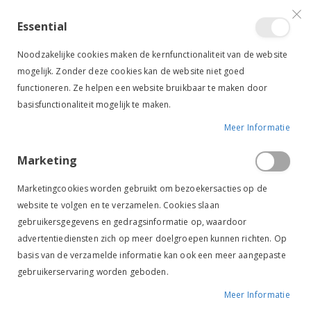
VERGELIJKEN (
)
CONTACT
INLOGGEN
ACCOUNT AANMAKEN
Essential
Toggle
items
0
Cart
Noodzakelijke cookies maken de kernfunctionaliteit van de website
Nav
mogelijk. Zonder deze cookies kan de website niet goed
functioneren. Ze helpen een website bruikbaar te maken door
basisfunctionaliteit mogelijk te maken.
Meer Informatie
Marketing
Marketingcookies worden gebruikt om bezoekersacties op de
SOKKEN
RUITER
KLEDING & ACCESSOIRES
website te volgen en te verzamelen. Cookies slaan
Sokken
gebruikersgegevens en gedragsinformatie op, waardoor
advertentiediensten zich op meer doelgroepen kunnen richten. Op
basis van de verzamelde informatie kan ook een meer aangepaste
Van
FILTER
gebruikerservaring worden geboden.
laag
naar
Meer Informatie
hoog