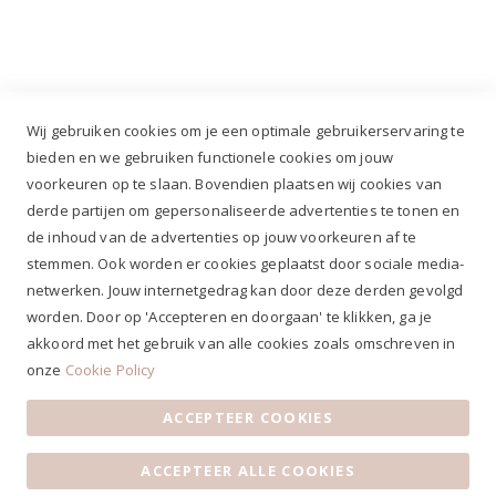
+31 (0)499 377 311
|
+31 (0)6 291 00 419
Wij gebruiken cookies om je een optimale gebruikerservaring te
bieden en we gebruiken functionele cookies om jouw
voorkeuren op te slaan. Bovendien plaatsen wij cookies van
✔
Voor 12.00u besteld, zelfde werkdag verzonden*
derde partijen om gepersonaliseerde advertenties te tonen en
✔
Gratis verzenden va. €69,- NL*
de inhoud van de advertenties op jouw voorkeuren af te
✔ Betaal gratis achteraf
stemmen. Ook worden er cookies geplaatst door sociale media-
✔ 4,9/5 ⭐⭐⭐⭐⭐ klantbeoordeling
netwerken. Jouw internetgedrag kan door deze derden gevolgd
worden. Door op 'Accepteren en doorgaan' te klikken, ga je
akkoord met het gebruik van alle cookies zoals omschreven in
onze
Cookie Policy
ACCEPTEER COOKIES
Algemene voorwaarden
|
Privacy Statement
|
Contact
|
ACCEPTEER ALLE COOKIES
Klantenservice
|
Openingstijden