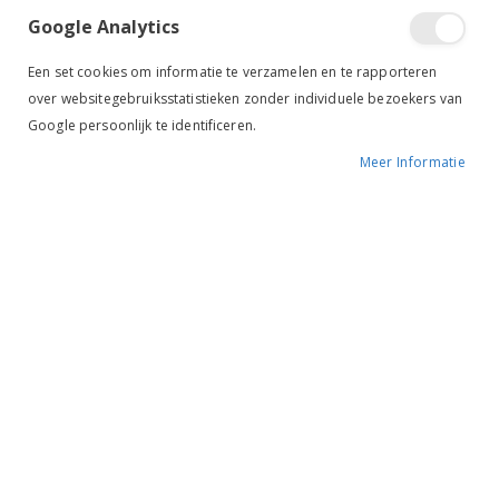
NEW
NEW
sorteren
Google Analytics
Een set cookies om informatie te verzamelen en te rapporteren
over websitegebruiksstatistieken zonder individuele bezoekers van
Google persoonlijk te identificeren.
Meer Informatie
QHP Sporenriempjes Lupine Zwart
QHP Sporenriempjes Lupine Bruin
€ 14,95
€ 14,95