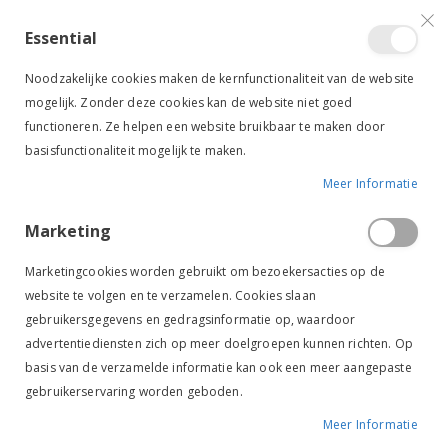
VERGELIJKEN (
)
CONTACT
INLOGGEN
ACCOUNT AANMAKEN
Essential
Toggle
items
0
Cart
Noodzakelijke cookies maken de kernfunctionaliteit van de website
Nav
mogelijk. Zonder deze cookies kan de website niet goed
functioneren. Ze helpen een website bruikbaar te maken door
basisfunctionaliteit mogelijk te maken.
Meer Informatie
Marketing
Marketingcookies worden gebruikt om bezoekersacties op de
ZWEPEN & SPOREN
RUITER
website te volgen en te verzamelen. Cookies slaan
Zwepen & Sporen
gebruikersgegevens en gedragsinformatie op, waardoor
advertentiediensten zich op meer doelgroepen kunnen richten. Op
basis van de verzamelde informatie kan ook een meer aangepaste
Van
FILTER
gebruikerservaring worden geboden.
laag
naar
Meer Informatie
hoog