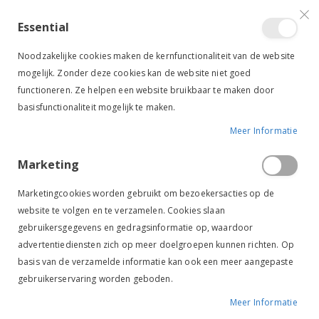
VERGELIJKEN (
)
CONTACT
INLOGGEN
ACCOUNT AANMAKEN
Essential
Toggle
items
0
Cart
Noodzakelijke cookies maken de kernfunctionaliteit van de website
Nav
mogelijk. Zonder deze cookies kan de website niet goed
functioneren. Ze helpen een website bruikbaar te maken door
basisfunctionaliteit mogelijk te maken.
Meer Informatie
Marketing
Marketingcookies worden gebruikt om bezoekersacties op de
VLIEGENITEMS
PAARD
PAARDENDEKENS
website te volgen en te verzamelen. Cookies slaan
Vliegenitems
gebruikersgegevens en gedragsinformatie op, waardoor
advertentiediensten zich op meer doelgroepen kunnen richten. Op
basis van de verzamelde informatie kan ook een meer aangepaste
Van
FILTER
gebruikerservaring worden geboden.
laag
naar
Meer Informatie
hoog