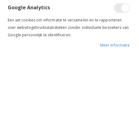
NEW
sorteren
Google Analytics
Een set cookies om informatie te verzamelen en te rapporteren
over websitegebruiksstatistieken zonder individuele bezoekers van
Google persoonlijk te identificeren.
Meer Informatie
HKM Vliegenfrontriem Navy
Bucas Buzz-Off Delux Masker +Oren Blauw/Blossom
€ 3,95
€ 41,00