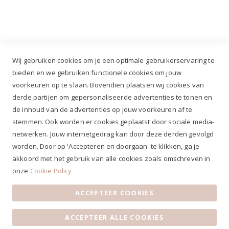
+31 (0)499 377 311
|
+31 (0)6 291 00 419
Wij gebruiken cookies om je een optimale gebruikerservaring te
bieden en we gebruiken functionele cookies om jouw
voorkeuren op te slaan. Bovendien plaatsen wij cookies van
✔
Voor 12.00u besteld, zelfde werkdag verzonden*
derde partijen om gepersonaliseerde advertenties te tonen en
✔
Gratis verzenden va. €69,- NL*
de inhoud van de advertenties op jouw voorkeuren af te
✔ Betaal gratis achteraf
stemmen. Ook worden er cookies geplaatst door sociale media-
✔ 4,9/5 ⭐⭐⭐⭐⭐ klantbeoordeling
netwerken. Jouw internetgedrag kan door deze derden gevolgd
worden. Door op 'Accepteren en doorgaan' te klikken, ga je
akkoord met het gebruik van alle cookies zoals omschreven in
onze
Cookie Policy
ACCEPTEER COOKIES
Algemene voorwaarden
|
Privacy Statement
|
Contact
|
ACCEPTEER ALLE COOKIES
Klantenservice
|
Openingstijden