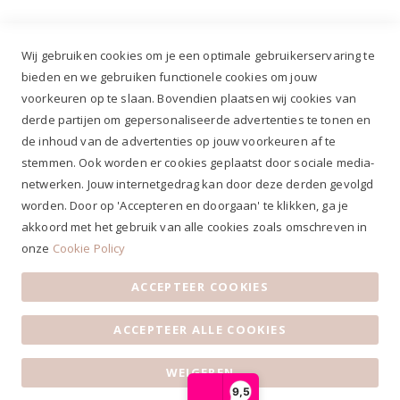
Wij gebruiken cookies om je een optimale gebruikerservaring te
bieden en we gebruiken functionele cookies om jouw
voorkeuren op te slaan. Bovendien plaatsen wij cookies van
✔
Voor 12.00u besteld, zelfde werkdag verzonden*
derde partijen om gepersonaliseerde advertenties te tonen en
✔
Gratis verzenden va. €69,- NL*
de inhoud van de advertenties op jouw voorkeuren af te
✔ Betaal gratis achteraf
stemmen. Ook worden er cookies geplaatst door sociale media-
✔ 4,9/5 ⭐⭐⭐⭐⭐ klantbeoordeling
netwerken. Jouw internetgedrag kan door deze derden gevolgd
worden. Door op 'Accepteren en doorgaan' te klikken, ga je
akkoord met het gebruik van alle cookies zoals omschreven in
onze
Cookie Policy
ACCEPTEER COOKIES
Algemene voorwaarden
|
Privacy Statement
|
Contact
|
ACCEPTEER ALLE COOKIES
Klantenservice
|
Openingstijden
© 2019 Ruiterstad - Alle rechten voorbehouden
WEIGEREN
9,5