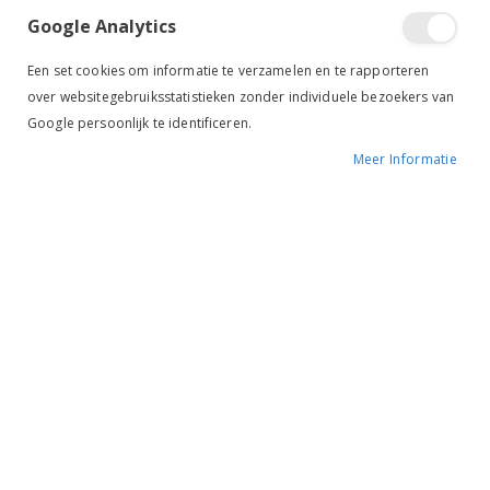
Voor verzenden naar het buitenland gelden andere
Google Analytics
tarieven (o.a. België € 6,95 en Duitsland 7,95)
Een set cookies om informatie te verzamelen en te rapporteren
*Voor zadels geldt altijd € 9.95 verzendkosten voor
over websitegebruiksstatistieken zonder individuele bezoekers van
verzenden binnen NL (achteraf)
Google persoonlijk te identificeren.
Bezorging in Nederland:
Meer Informatie
Pakketbezorgdienst
Besteld
Verzending
Levering op
op
op
DHL
Maandag
Maandag
Dinsdag
voor
12:00u
DHL
Dinsdag
Dinsdag
Woensdag
voor
12:00u
DHL
Woensdag
Woensdag
Donderdag
voor