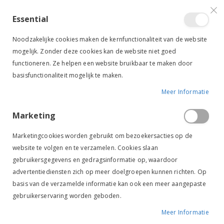
VERGELIJKEN (
)
CONTACT
INLOGGEN
ACCOUNT AANMAKEN
Essential
Toggle
items
0
Cart
Noodzakelijke cookies maken de kernfunctionaliteit van de website
Nav
mogelijk. Zonder deze cookies kan de website niet goed
functioneren. Ze helpen een website bruikbaar te maken door
basisfunctionaliteit mogelijk te maken.
Meer Informatie
OVER RUITERSTAD
Marketing
Over Ruiterstad
Marketingcookies worden gebruikt om bezoekersacties op de
website te volgen en te verzamelen. Cookies slaan
gebruikersgegevens en gedragsinformatie op, waardoor
RUITERSTAD
- De leukste
advertentiediensten zich op meer doelgroepen kunnen richten. Op
Ruitersportwinkel van Brabant!
basis van de verzamelde informatie kan ook een meer aangepaste
gebruikerservaring worden geboden.
Ruiterstad is dé bestemming voor ruitersportliefhebbers in de
Meer Informatie
regio. Met een ruime oppervlakte van meer dan 750m2 bieden wij