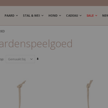
PAARD
STAL & WEI
HOND
CADEAU
SALE
NE
OED
ardenspeelgoed
Van
 op
laag
naar
hoog
sorteren