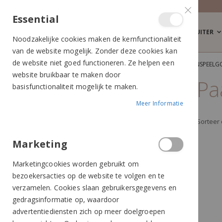
Essential
RUITER
Noodzakelijke cookies maken de kernfunctionaliteit
van de website mogelijk. Zonder deze cookies kan
de website niet goed functioneren. Ze helpen een
STAL & WEI
STAL & WEIDE
PAARDENSPEELG
website bruikbaar te maken door
Pa
basisfunctionaliteit mogelijk te maken.
MERK
Meer Informatie
Sorteer
Harry's Horse
Marketing
Imperial Riding
Likit
Marketingcookies worden gebruikt om
QHP
bezoekersacties op de website te volgen en te
Ruiterstad
verzamelen. Cookies slaan gebruikersgegevens en
gedragsinformatie op, waardoor
advertentiediensten zich op meer doelgroepen
KLEUR