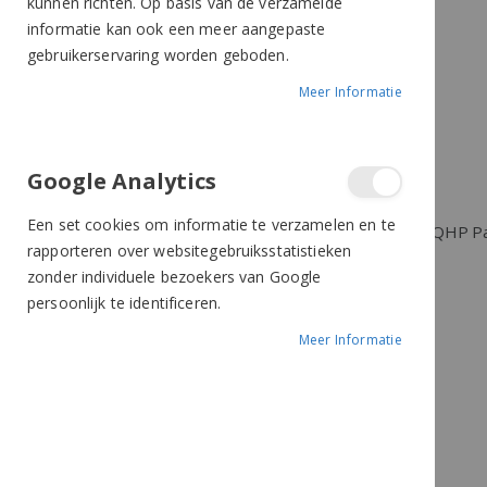
kunnen richten. Op basis van de verzamelde
informatie kan ook een meer aangepaste
PRIJS
gebruikerservaring worden geboden.
Meer Informatie
€
-
Google Analytics
Toepassen
Een set cookies om informatie te verzamelen en te
rapporteren over websitegebruiksstatistieken
zonder individuele bezoekers van Google
Meer informatie?
persoonlijk te identificeren.
Bel ons
Meer Informatie
+31 (0)499 377 311
Whatsapp ons
+31 (0)6 291 00 419 (nieuw
nummer)
Mail ons