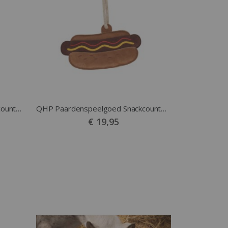
QHP Paardenspeelgoed Snackcounter Ice Cream
QHP Paardenspeelgoed Snackcounter Hotdog
€ 19,95