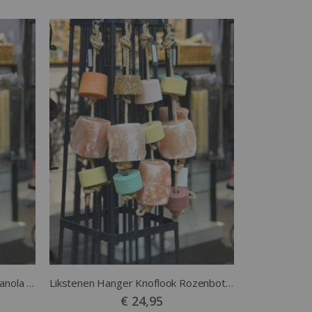
Likstenen Hanger Suikervrije Granola Appel
Likstenen Hanger Knoflook Rozenbottel
€ 24,95