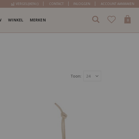
VERGELIJKEN (
)
CONTACT
INLOGGEN
ACCOUNT AANMAKEN
W
WINKEL
MERKEN
items
0
Cart
Toon