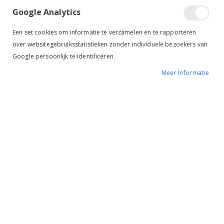
sorteren
Google Analytics
Een set cookies om informatie te verzamelen en te rapporteren
over websitegebruiksstatistieken zonder individuele bezoekers van
Google persoonlijk te identificeren.
Meer Informatie
Bucas Irish Turnout 50gr +Hals Espresso
QHP Winterdeken Luxe 300gr Zonder Hals Navy
€ 123,00
€ 84,95