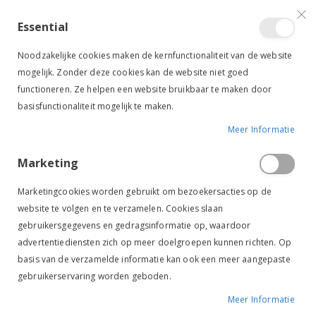
VERGELIJKEN (
)
CONTACT
INLOGGEN
ACCOUNT AANMAKEN
Essential
Toggle
items
0
Cart
Noodzakelijke cookies maken de kernfunctionaliteit van de website
Nav
mogelijk. Zonder deze cookies kan de website niet goed
functioneren. Ze helpen een website bruikbaar te maken door
basisfunctionaliteit mogelijk te maken.
Meer Informatie
Marketing
Marketingcookies worden gebruikt om bezoekersacties op de
WINTERDEKENS
PAARD
PAARDENDEKENS
website te volgen en te verzamelen. Cookies slaan
Winterdekens
gebruikersgegevens en gedragsinformatie op, waardoor
advertentiediensten zich op meer doelgroepen kunnen richten. Op
basis van de verzamelde informatie kan ook een meer aangepaste
Van
FILTER
gebruikerservaring worden geboden.
laag
naar
Meer Informatie
hoog