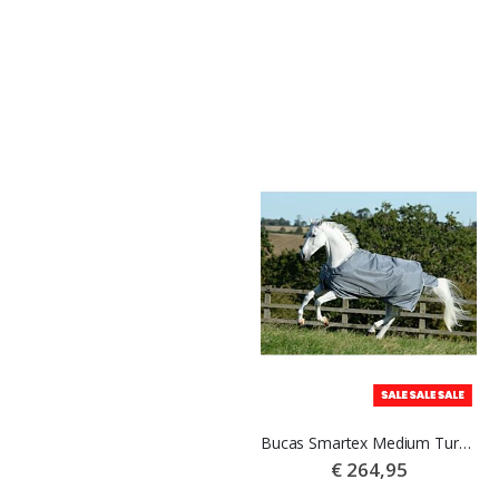
HB Showtime Outdoordeken Channel 200gr Burgundy
Bucas Smartex Medium Turnout Winterdeken Iron Gate
€ 119,95
€ 264,95