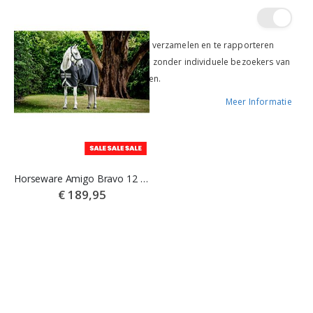
sorteren
Google Analytics
Een set cookies om informatie te verzamelen en te rapporteren
over websitegebruiksstatistieken zonder individuele bezoekers van
Google persoonlijk te identificeren.
Meer Informatie
Horseware Amigo Bravo 12 Turnout 250gr Winterdeken
HKM Winterdeken Starter High Neck 600D 300gr navy
€ 189,95
€ 89,95