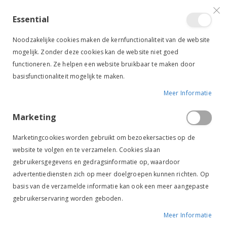
VERGELIJKEN (
)
CONTACT
INLOGGEN
ACCOUNT AANMAKEN
Essential
Toggle
items
0
Cart
Noodzakelijke cookies maken de kernfunctionaliteit van de website
Nav
mogelijk. Zonder deze cookies kan de website niet goed
functioneren. Ze helpen een website bruikbaar te maken door
basisfunctionaliteit mogelijk te maken.
Meer Informatie
PAARD
PAARDENDEKENS
WINTERDEKENS
250-300 GRAMS
Marketing
Marketingcookies worden gebruikt om bezoekersacties op de
website te volgen en te verzamelen. Cookies slaan
250-300 grams
gebruikersgegevens en gedragsinformatie op, waardoor
advertentiediensten zich op meer doelgroepen kunnen richten. Op
basis van de verzamelde informatie kan ook een meer aangepaste
Van
FILTER
gebruikerservaring worden geboden.
laag
naar
Meer Informatie
hoog