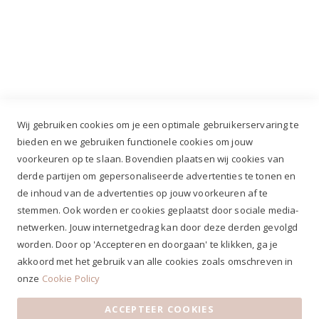
Industrieweg 3 GH, 5688 DP Oirschot |
info@ruiterstad.nl
+31 (0)499 377 311
|
+31 (0)6 291 00 419
Wij gebruiken cookies om je een optimale gebruikerservaring te
bieden en we gebruiken functionele cookies om jouw
voorkeuren op te slaan. Bovendien plaatsen wij cookies van
✔
Voor 12.00u besteld, zelfde werkdag verzonden*
derde partijen om gepersonaliseerde advertenties te tonen en
✔
Gratis verzenden va. €69,- NL*
de inhoud van de advertenties op jouw voorkeuren af te
✔ Betaal gratis achteraf
stemmen. Ook worden er cookies geplaatst door sociale media-
✔ 4,9/5 ⭐⭐⭐⭐⭐ klantbeoordeling
netwerken. Jouw internetgedrag kan door deze derden gevolgd
worden. Door op 'Accepteren en doorgaan' te klikken, ga je
akkoord met het gebruik van alle cookies zoals omschreven in
onze
Cookie Policy
ACCEPTEER COOKIES