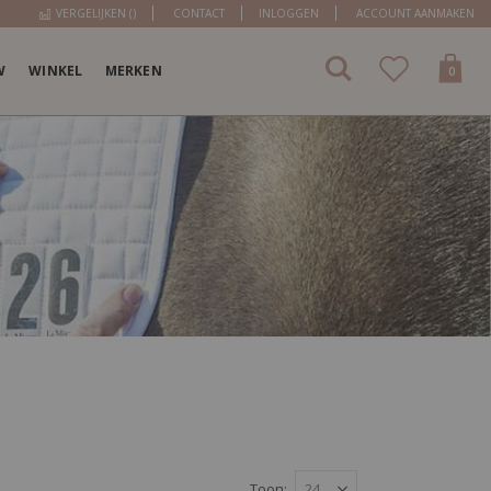
VERGELIJKEN (
)
CONTACT
INLOGGEN
ACCOUNT AANMAKEN
W
WINKEL
MERKEN
items
0
Cart
Toon