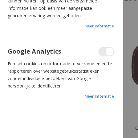
kunnen richten. Op basis van de verzamelde
BR
informatie kan ook een meer aangepaste
Ekkia
gebruikerservaring worden geboden.
Eskadron
Meer Informatie
HB
Horka
LeMieux
Google Analytics
Premiere
QHP
Een set cookies om informatie te verzamelen en te
Whis
rapporteren over websitegebruiksstatistieken
zonder individuele bezoekers van Google
KLEUR
persoonlijk te identificeren.
Meer Informatie
PRIJS
Q
€
-