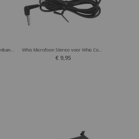
Horka Wedstrijdnummers Klittenband wit
Whis Microfoon Stereo voor Whis Competition zwart
€ 9,95