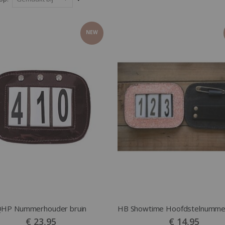
laag
naar
NEW
hoog
sorteren
HP Nummerhouder bruin
€ 23,95
€ 14,95