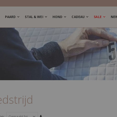
PAARD
STAL & WEI
HOND
CADEAU
SALE
NE
dstrijd
Van
 op