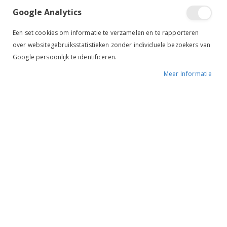
Google Analytics
Een set cookies om informatie te verzamelen en te rapporteren
over websitegebruiksstatistieken zonder individuele bezoekers van
Google persoonlijk te identificeren.
Meer Informatie
Pikeur Zomerjas Selection Pearl Grey
Pikeur Zomerjas Athleisure Frosted Sage
Vanaf
€ 135,96
Vanaf
€ 151,96
€ 169,95
€ 189,95
-50%
-50%