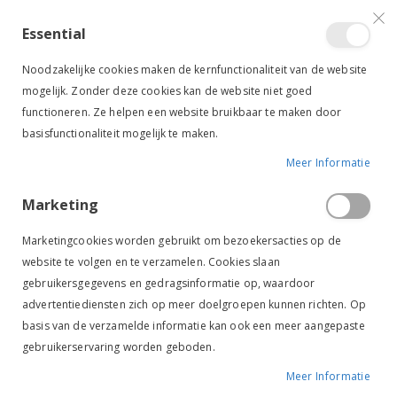
VERGELIJKEN (
)
CONTACT
INLOGGEN
ACCOUNT AANMAKEN
Essential
Toggle
items
0
Cart
Noodzakelijke cookies maken de kernfunctionaliteit van de website
Nav
mogelijk. Zonder deze cookies kan de website niet goed
functioneren. Ze helpen een website bruikbaar te maken door
basisfunctionaliteit mogelijk te maken.
Meer Informatie
RUITER
KLEDING & ACCESSOIRES
DAMESKLEDING
JASSEN
Marketing
Jassen
Marketingcookies worden gebruikt om bezoekersacties op de
website te volgen en te verzamelen. Cookies slaan
gebruikersgegevens en gedragsinformatie op, waardoor
Van
FILTER
advertentiediensten zich op meer doelgroepen kunnen richten. Op
laag
basis van de verzamelde informatie kan ook een meer aangepaste
naar
gebruikerservaring worden geboden.
hoog
-20%
-20%
sorteren
Meer Informatie