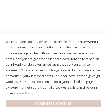
Industrieweg 3 GH, 5688 DP Oirschot |
info@ruiterstad.nl
+31 (0)499 377 311
|
+31 (0)6 291 00 419
Wij gebruiken cookies om je een optimale gebruikerservaring te
bieden en we gebruiken functionele cookies om jouw
voorkeuren op te slaan. Bovendien plaatsen wij cookies van
✔
Voor 12.00u besteld, zelfde werkdag verzonden*
derde partijen om gepersonaliseerde advertenties te tonen en
✔
Gratis verzenden va. €69,- NL*
de inhoud van de advertenties op jouw voorkeuren af te
✔ Betaal gratis achteraf
stemmen. Ook worden er cookies geplaatst door sociale media-
✔ 4,9/5 ⭐⭐⭐⭐⭐ klantbeoordeling
netwerken. Jouw internetgedrag kan door deze derden gevolgd
worden. Door op 'Accepteren en doorgaan' te klikken, ga je
akkoord met het gebruik van alle cookies zoals omschreven in
onze
Cookie Policy
ACCEPTEER COOKIES