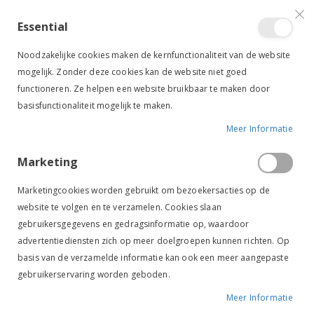
VERGELIJKEN (
)
CONTACT
INLOGGEN
ACCOUNT AANMAKEN
Essential
Toggle
items
0
Cart
Noodzakelijke cookies maken de kernfunctionaliteit van de website
Nav
mogelijk. Zonder deze cookies kan de website niet goed
functioneren. Ze helpen een website bruikbaar te maken door
basisfunctionaliteit mogelijk te maken.
Meer Informatie
Marketing
Marketingcookies worden gebruikt om bezoekersacties op de
RUITER
KLEDING & ACCESSOIRES
HERENKLEDING
website te volgen en te verzamelen. Cookies slaan
RIJBROEKEN HEREN
gebruikersgegevens en gedragsinformatie op, waardoor
Rijbroeken heren
advertentiediensten zich op meer doelgroepen kunnen richten. Op
basis van de verzamelde informatie kan ook een meer aangepaste
gebruikerservaring worden geboden.
Van
FILTER
laag
Meer Informatie
naar