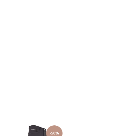
Harry's Horse Heren Rijbroek Liciano FG Denim navy
Ariat Heren Rijbroek Factor Knie Grip Lang wit
€ 89,95
€ 155,00
-50%
-50%