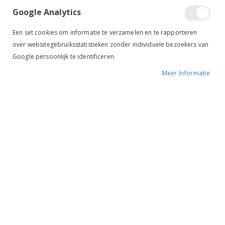
hoog
Google Analytics
sorteren
Een set cookies om informatie te verzamelen en te rapporteren
over websitegebruiksstatistieken zonder individuele bezoekers van
Google persoonlijk te identificeren.
Meer Informatie
Montar MoBen Heren Rijbroek Knie Grip Olive
Eurostar Rijbroek Heren Camillo Knie Grip Navy
€ 144,95
€ 179,95