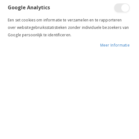
Google Analytics
Een set cookies om informatie te verzamelen en te rapporteren
over websitegebruiksstatistieken zonder individuele bezoekers van
Google persoonlijk te identificeren.
Meer Informatie
Anky Wintertregging Magnify Zwart
HV Polo Winterrijlegging Alexia FG Navy
€ 129,95
Vanaf
€ 59,98
€ 119,95
-50%