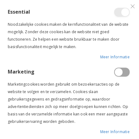
VERGELIJKEN (
)
CONTACT
INLOGGEN
ACCOUNT AANMAKEN
Essential
Toggle
items
0
Cart
Noodzakelijke cookies maken de kernfunctionaliteit van de website
Nav
mogelijk. Zonder deze cookies kan de website niet goed
functioneren. Ze helpen een website bruikbaar te maken door
basisfunctionaliteit mogelijk te maken.
Meer Informatie
RUITER
KLEDING & ACCESSOIRES
RIJBROEKEN
WINTERRIJBROEKEN
Marketing
Winterrijbroeken
Marketingcookies worden gebruikt om bezoekersacties op de
website te volgen en te verzamelen. Cookies slaan
gebruikersgegevens en gedragsinformatie op, waardoor
Van
FILTER
advertentiediensten zich op meer doelgroepen kunnen richten. Op
laag
basis van de verzamelde informatie kan ook een meer aangepaste
naar
gebruikerservaring worden geboden.
hoog
-50%
sorteren
Meer Informatie