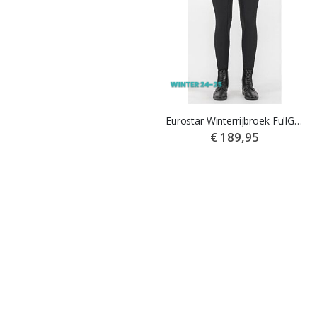
Montar MoErina FG Winterrijbroek Zwart
Eurostar Winterrijbroek FullGrip Aurelia Diamond
€ 99,95
€ 189,95