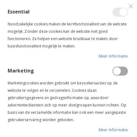
VERGELIJKEN (
)
CONTACT
INLOGGEN
ACCOUNT AANMAKEN
Essential
Toggle
items
0
Cart
Noodzakelijke cookies maken de kernfunctionaliteit van de website
Nav
mogelijk. Zonder deze cookies kan de website niet goed
functioneren. Ze helpen een website bruikbaar te maken door
basisfunctionaliteit mogelijk te maken.
Meer Informatie
NAF SHOW OFF SHAMPOO
Marketing
Ga
Ga
naar
naar
Marketingcookies worden gebruikt om bezoekersacties op de
het
het
website te volgen en te verzamelen. Cookies slaan
einde
begin
gebruikersgegevens en gedragsinformatie op, waardoor
van
van
de
de
advertentiediensten zich op meer doelgroepen kunnen richten. Op
afbeeldingen-
afbeeldingen-
basis van de verzamelde informatie kan ook een meer aangepaste
gallerij
gallerij
gebruikerservaring worden geboden.
Meer Informatie