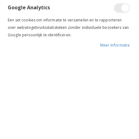
Google Analytics
Een set cookies om informatie te verzamelen en te rapporteren
over websitegebruiksstatistieken zonder individuele bezoekers van
Google persoonlijk te identificeren.
Meer Informatie
Tik om uit te breiden
NAF Show Off Shampoo
€ 15,95
BESCHIKBAARHEID:
OP VOORRAAD