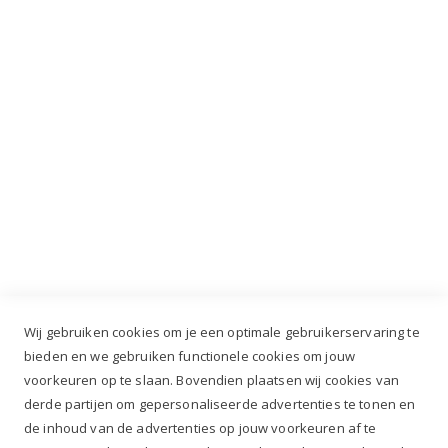
INSCHRIJVEN
Industrieweg 3 GH, 5688 DP Oirschot |
info@ruiterstad.nl
+31 (0)499 377 311
|
+31 (0)6 291 00 419
Wij gebruiken cookies om je een optimale gebruikerservaring te
bieden en we gebruiken functionele cookies om jouw
voorkeuren op te slaan. Bovendien plaatsen wij cookies van
✔
Voor 12.00u besteld, zelfde werkdag verzonden*
derde partijen om gepersonaliseerde advertenties te tonen en
✔
Gratis verzenden va. €69,- NL*
de inhoud van de advertenties op jouw voorkeuren af te