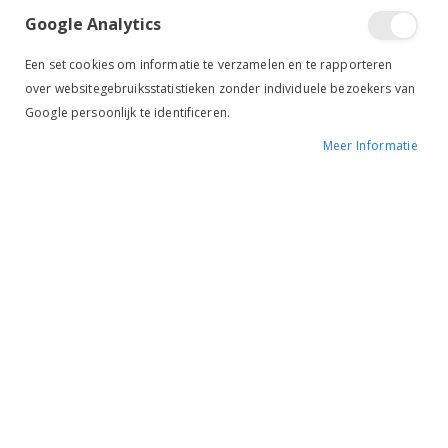
Google Analytics
Een set cookies om informatie te verzamelen en te rapporteren
over websitegebruiksstatistieken zonder individuele bezoekers van
Google persoonlijk te identificeren.
Meer Informatie
Tik om uit te breiden
BR Stud Muffin
Celebration
BESCHIKBAARHEID:
NIET OP VOORRAAD