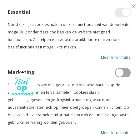
VERGELIJKEN (
)
CONTACT
INLOGGEN
ACCOUNT AANMAKEN
Essential
Toggle
items
0
Cart
Noodzakelijke cookies maken de kernfunctionaliteit van de website
Nav
mogelijk. Zonder deze cookies kan de website niet goed
functioneren. Ze helpen een website bruikbaar te maken door
basisfunctionaliteit mogelijk te maken.
Meer Informatie
BR STUD MUFFIN CELEBRATION
Marketing
Ga
Ga
naar
naar
Marketingcookies worden gebruikt om bezoekersacties op de
het
het
website te volgen en te verzamelen. Cookies slaan
einde
begin
gebruikersgegevens en gedragsinformatie op, waardoor
van
van
de
de
advertentiediensten zich op meer doelgroepen kunnen richten. Op
afbeeldingen-
afbeeldingen-
basis van de verzamelde informatie kan ook een meer aangepaste
gallerij
gallerij
gebruikerservaring worden geboden.
Meer Informatie