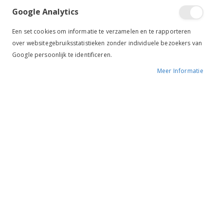
Google Analytics
Een set cookies om informatie te verzamelen en te rapporteren
over websitegebruiksstatistieken zonder individuele bezoekers van
Google persoonlijk te identificeren.
Meer Informatie
Tik om uit te breiden
NAF Devil`s Relief
€ 49,95
BESCHIKBAARHEID:
OP VOORRAAD