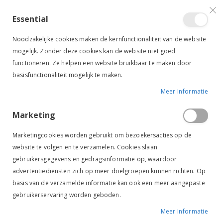
VERGELIJKEN (
)
CONTACT
INLOGGEN
ACCOUNT AANMAKEN
Essential
Toggle
items
0
Cart
Noodzakelijke cookies maken de kernfunctionaliteit van de website
Nav
mogelijk. Zonder deze cookies kan de website niet goed
functioneren. Ze helpen een website bruikbaar te maken door
basisfunctionaliteit mogelijk te maken.
Meer Informatie
NAF DEVIL`S RELIEF
Marketing
Ga
Ga
naar
naar
Marketingcookies worden gebruikt om bezoekersacties op de
het
het
website te volgen en te verzamelen. Cookies slaan
einde
begin
gebruikersgegevens en gedragsinformatie op, waardoor
van
van
de
de
advertentiediensten zich op meer doelgroepen kunnen richten. Op
afbeeldingen-
afbeeldingen-
basis van de verzamelde informatie kan ook een meer aangepaste
gallerij
gallerij
gebruikerservaring worden geboden.
Meer Informatie