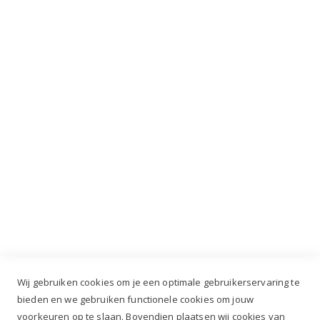
VIP dagen!
INSCHRIJVEN
Industrieweg 3 GH, 5688 DP Oirschot |
info@ruiterstad.nl
+31 (0)499 377 311
|
+31 (0)6 291 00 419
Wij gebruiken cookies om je een optimale gebruikerservaring te
bieden en we gebruiken functionele cookies om jouw
voorkeuren op te slaan. Bovendien plaatsen wij cookies van