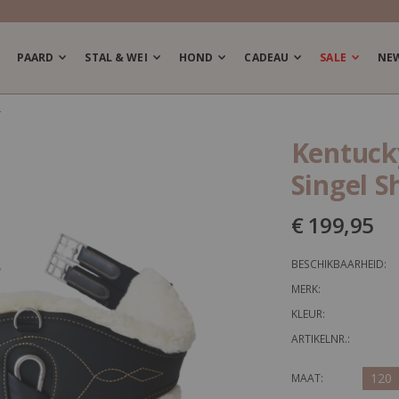
PAARD
STAL & WEI
HOND
CADEAU
SALE
NE
T
Kentuck
Singel S
€ 199,95
BESCHIKBAARHEID:
MERK:
KLEUR:
ARTIKELNR.:
120
MAAT