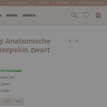
VERGELIJKEN (
)
CONTACT
INLOGGEN
ACCOUNT AANMAKEN
W
WINKEL
MERKEN
items
0
Cart
y Anatomische
heepskin zwart
OP VOORRAAD
KENTUCKY
ZWART
42406
125
130