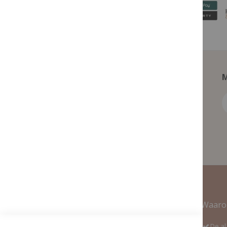
M
Contact Informatie
Waaro
Adres:
De al