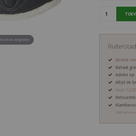
TOEV
lik om te vergroten
Ruitersta
Gratis v
Betaal gra
Advies op
Altijd de b
Voor 12.0
Retoureti
Klantbeoo
Geef ook jou