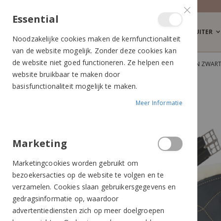
Essential
RUITER
Noodzakelijke cookies maken de kernfunctionaliteit
van de website mogelijk. Zonder deze cookies kan
de website niet goed functioneren. Ze helpen een
KENTUCKY ANATOMISCHE SINGEL SHEEPSKIN ZWAR
website bruikbaar te maken door
Ga
Ga
basisfunctionaliteit mogelijk te maken.
naar
naar
Meer Informatie
het
het
einde
begin
van
van
de
de
Marketing
afbeeldingen-
afbeeldingen-
Marketingcookies worden gebruikt om
gallerij
gallerij
bezoekersacties op de website te volgen en te
verzamelen. Cookies slaan gebruikersgegevens en
gedragsinformatie op, waardoor
advertentiediensten zich op meer doelgroepen