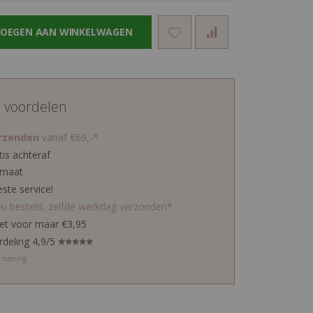
OEGEN AAN WINKELWAGEN
d voordelen
erzenden
vanaf €69,-*
tis achteraf
 maat
este service!
0u besteld, zelfde werkdag verzonden*
ket voor maar €3,95
rdeling 4,9/5
⭐⭐⭐⭐⭐
w mening