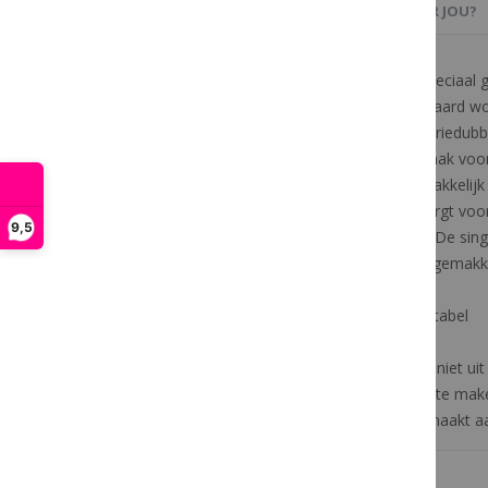
PRODUCTBESCHRIJVING
OOK IETS VOOR JOU?
De Sheepskin Anatomic Girth singel is speciaal
De schouders en de ellebogen van het paard wor
singel is aan beide zijden uitgerust met driedub
maken. Er werd eveneens een karabijnhaak voor
artificieel leder waardoor deze zeer gemakkelij
verkleurt. De artificiële wollen voering zorgt
9,5
gewassen worden op 30C, geen droger. De sing
artificieel leder proper te maken. Uiterst gemakke
- Anatomisch gevormd: extreem comfortabel
- Schokabsorberend EVA-schuim
- Driedubbele elastiek: zeer sterk en rekt niet uit
- Drie D-ringen om hulpteugels aan vast te mak
- artificiële wollen voering wordt vastgemaakt 