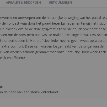
AFHALEN & BEZORGEN
RETOURNEREN
 gevormd en ontworpen om de natuurlijke beweging van het paard te v
den ontlast waardoor het paard beter kan ademen terwijl het risico 
bele elastiek om zo de druk gelijkmatig te verdelen, alsook heeft dez
zien om de borstriem aan vast te maken. De singel bevat EVA-schuim
k te onderhouden is. Het artificieel leder neemt geen zweet op waardo
 voor extra comfort. Deze kan worden losgemaakt van de singel aan de
el kan worden schoon gemaakt met onze Kentucky Horsewear Tack C
lijk en efficiënt!
en
aan de hand van een sterke klittenband