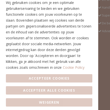
Wij gebruiken cookies om je een optimale
Industrieweg 3 GH
Aanda
gebruikerservaring te bieden en we gebruiken
5688 DP Oirschot
functionele cookies om jouw voorkeuren op te
Super
Telefoon:
slaan. Bovendien plaatsen wij cookies van derde
De b
+31 (0)499 377 311
partijen om gepersonaliseerde advertenties te tonen
Advi
en de inhoud van de advertenties op jouw
WhatsApp:
voorkeuren af te stemmen. Ook worden er cookies
+31 (0)6 291 00 419 (nieuw nummer)
geplaatst door sociale media-netwerken. Jouw
E-mail:
internetgedrag kan door deze derden gevolgd
info@ruiterstad.nl
worden. Door op 'Accepteren en doorgaan' te
Openingstijden:
klikken, ga je akkoord met het gebruik van alle
Maandag: 13.00 - 17.00u
cookies zoals omschreven in onze
Cookie Policy
Dinsdag: 10.00 - 17.00u
ACCEPTEER COOKIES
Woensdag: 10.00 - 17.00u
Donderdag: 10.00 - 17.00u
Vrijdag: 10.00 - 17.00u
ACCEPTEER ALLE COOKIES
Zaterdag: 10.00 - 17.00u
Zondag: Gesloten
WEIGEREN