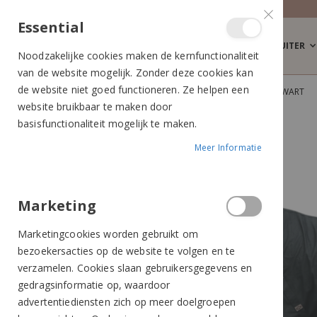
Essential
RUITER
Noodzakelijke cookies maken de kernfunctionaliteit
van de website mogelijk. Zonder deze cookies kan
de website niet goed functioneren. Ze helpen een
KENTUCKY COTTON SHEET ZOMERDEKEN ZWART
website bruikbaar te maken door
Ga
Ga
basisfunctionaliteit mogelijk te maken.
naar
naar
Meer Informatie
het
het
einde
begin
van
van
de
de
Marketing
afbeeldingen-
afbeeldingen-
Marketingcookies worden gebruikt om
gallerij
gallerij
bezoekersacties op de website te volgen en te
verzamelen. Cookies slaan gebruikersgegevens en
gedragsinformatie op, waardoor
advertentiediensten zich op meer doelgroepen