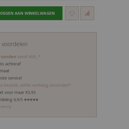
OEGEN AAN WINKELWAGEN
d voordelen
erzenden
vanaf €69,-*
tis achteraf
 maat
este service!
0u besteld, zelfde werkdag verzonden*
ket voor maar €3,95
rdeling 4,9/5
⭐⭐⭐⭐⭐
w mening