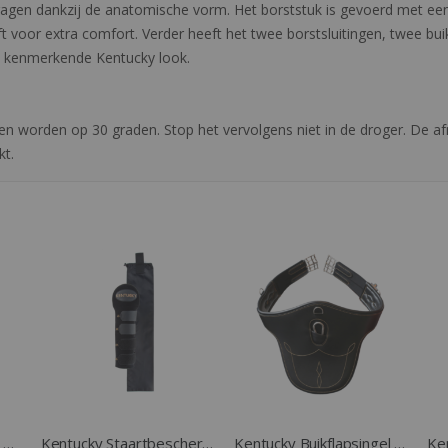
gen dankzij de anatomische vorm. Het borststuk is gevoerd met een
ft voor extra comfort. Verder heeft het twee borstsluitingen, twee bu
n de kenmerkende Kentucky look.
 worden op 30 graden. Stop het vervolgens niet in de droger. De afn
t.
Kentucky Anatomische Singel bruin
Kentucky Staartbeschermer met zak zwart
Kentucky Buikflapsingel zwart