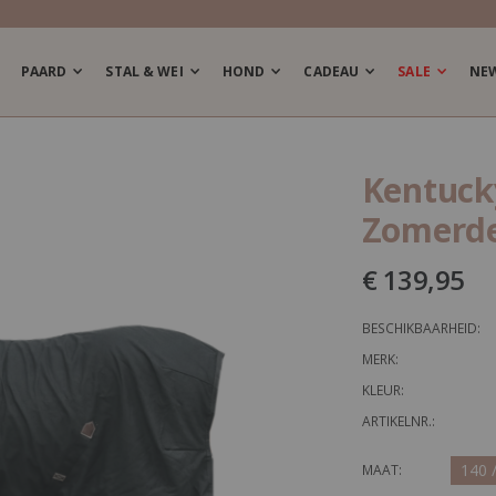
PAARD
STAL & WEI
HOND
CADEAU
SALE
NE
Kentuck
Zomerde
€ 139,95
BESCHIKBAARHEID:
MERK:
KLEUR:
ARTIKELNR.:
140 
MAAT