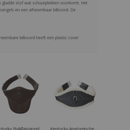
 gladde stof wat schuurplekken voorkomt. Het
iksingels en een afneembaar bilkoord. De
eembare bilkoord heeft een plastic cover
Kentucky Buikflapsingel bruin
Kentucky Anatomische Singel Sheepskin zwart