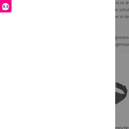
De Cotton Sheet is enorm aangenaam om te dra
9,5
deken heeft artificiële schapenvacht op de scho
sluitingen zijn verstrekt met artificieel leder i
Onderhoudstips
De Cotton Sheet kan in de wasmachine gewassen
zodat het eenvoudig kan worden schoongemaak
Meer van Kentucky
Kentucky Singel Sheepskin zwart