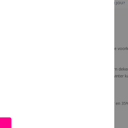
PRODUCTBESCHRIJVING
OOK IETS VOOR JOU?
- Licht en duurzaam
- Multifunctioneel
- Katoen en polyester mix
- Vochtafvoerend en zeer ademend
- Versterkt borststuk om schuurplekken te voo
Speciale eigenschappen
Het Cotton Sheet is een licht en duurzaam deke
transportdeken of in de wei. Tijdens de winter 
aan.
Stoffen & materialen
Het deken is gemaakt van 65% polyester en 35%
vochtafvoerend en enorm ademend.
Vorm & maat