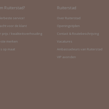
m Ruiterstad?
Ruiterstad
lerbeste service!
Over Ruiterstad
cht voor de klant
Openingstijden
 prijs / kwaliteitsverhouding
Contact & Routebeschrijving
este merken
Vacatures
es op maat
Ambassadeurs van Ruiterstad
VIP avonden