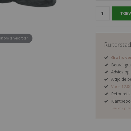
TOEV
lik om te vergroten
Ruitersta
Gratis v
Betaal gra
Advies op
Altijd de b
Voor 12.0
Retoureti
Klantbeoo
Geef ook jou