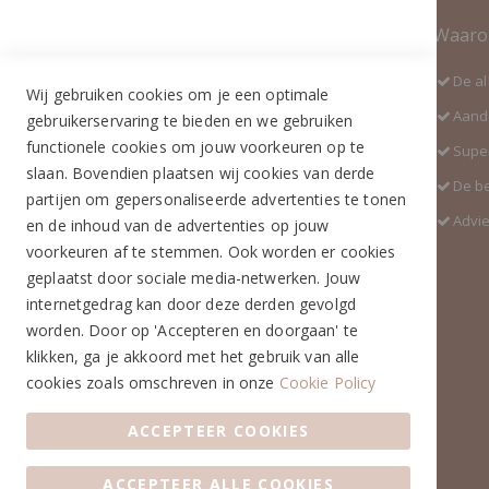
Contact Informatie
Waaro
Adres:
De al
Wij gebruiken cookies om je een optimale
Industrieweg 3 GH
Aanda
gebruikerservaring te bieden en we gebruiken
5688 DP Oirschot
functionele cookies om jouw voorkeuren op te
Super
Telefoon:
slaan. Bovendien plaatsen wij cookies van derde
De b
+31 (0)499 377 311
partijen om gepersonaliseerde advertenties te tonen
Advi
en de inhoud van de advertenties op jouw
WhatsApp:
voorkeuren af te stemmen. Ook worden er cookies
+31 (0)6 291 00 419 (nieuw nummer)
geplaatst door sociale media-netwerken. Jouw
E-mail:
internetgedrag kan door deze derden gevolgd
info@ruiterstad.nl
worden. Door op 'Accepteren en doorgaan' te
Openingstijden:
klikken, ga je akkoord met het gebruik van alle
Maandag: 13.00 - 17.00u
cookies zoals omschreven in onze
Cookie Policy
Dinsdag: 10.00 - 17.00u
Woensdag: 10.00 - 17.00u
ACCEPTEER COOKIES
Donderdag: 10.00 - 17.00u
Vrijdag: 10.00 - 17.00u
ACCEPTEER ALLE COOKIES