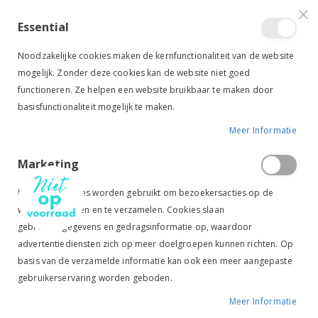
VERGELIJKEN (
)
CONTACT
INLOGGEN
ACCOUNT AANMAKEN
Essential
Toggle
items
0
Cart
Noodzakelijke cookies maken de kernfunctionaliteit van de website
Nav
mogelijk. Zonder deze cookies kan de website niet goed
functioneren. Ze helpen een website bruikbaar te maken door
basisfunctionaliteit mogelijk te maken.
Meer Informatie
ESKADRON ZADELDEK PERFORMANCE GRIJS/ZILVER
Marketing
Ga
Ga
naar
naar
Marketingcookies worden gebruikt om bezoekersacties op de
het
het
website te volgen en te verzamelen. Cookies slaan
einde
begin
gebruikersgegevens en gedragsinformatie op, waardoor
van
van
de
de
advertentiediensten zich op meer doelgroepen kunnen richten. Op
afbeeldingen-
afbeeldingen-
basis van de verzamelde informatie kan ook een meer aangepaste
gallerij
gallerij
gebruikerservaring worden geboden.
Meer Informatie