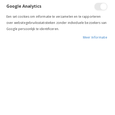
Google Analytics
Een set cookies om informatie te verzamelen en te rapporteren
over websitegebruiksstatistieken zonder individuele bezoekers van
Google persoonlijk te identificeren.
Meer Informatie
Tik om uit te breiden
Eskadron Zadeldek
Performance grijs/zilver
BESCHIKBAARHEID:
NIET OP VOORRAAD