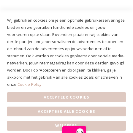
Wij gebruiken cookies om je een optimale gebruikerservaring te
bieden en we gebruiken functionele cookies om jouw
voorkeuren op te slaan. Bovendien plaatsen wij cookies van
✔
Voor 12.00u besteld, zelfde werkdag verzonden*
derde partijen om gepersonaliseerde advertenties te tonen en
✔
Gratis verzenden va. €69,- NL*
de inhoud van de advertenties op jouw voorkeuren af te
✔ Betaal gratis achteraf
stemmen. Ook worden er cookies geplaatst door sociale media-
✔ 4,9/5 ⭐⭐⭐⭐⭐ klantbeoordeling
netwerken. Jouw internetgedrag kan door deze derden gevolgd
worden. Door op 'Accepteren en doorgaan' te klikken, ga je
akkoord met het gebruik van alle cookies zoals omschreven in
onze
Cookie Policy
ACCEPTEER COOKIES
Algemene voorwaarden
|
Privacy Statement
|
Contact
|
ACCEPTEER ALLE COOKIES
Klantenservice
|
Openingstijden
© 2019 Ruiterstad - Alle rechten voorbehouden
WEIGEREN
9,5