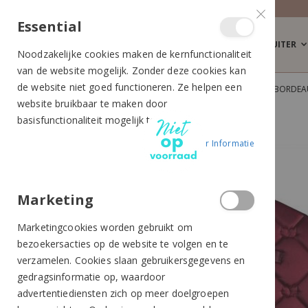
Essential
RUITER
Noodzakelijke cookies maken de kernfunctionaliteit
van de website mogelijk. Zonder deze cookies kan
de website niet goed functioneren. Ze helpen een
EQUESTRIAN STOCKHOLM ZADELDEK JUMP BORDEA
website bruikbaar te maken door
Ga
Ga
basisfunctionaliteit mogelijk te maken.
naar
naar
Meer Informatie
het
het
einde
begin
van
van
de
de
Marketing
afbeeldingen-
afbeeldingen-
Marketingcookies worden gebruikt om
gallerij
gallerij
bezoekersacties op de website te volgen en te
verzamelen. Cookies slaan gebruikersgegevens en
gedragsinformatie op, waardoor
advertentiediensten zich op meer doelgroepen