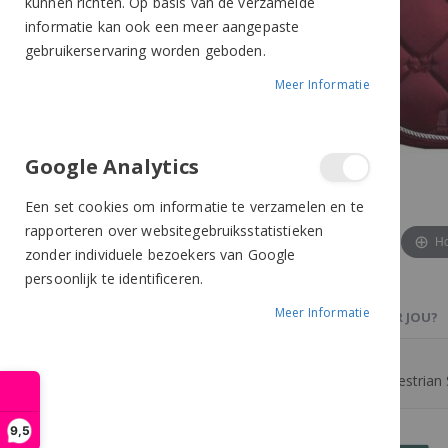
kunnen richten. Op basis van de verzamelde
informatie kan ook een meer aangepaste
gebruikerservaring worden geboden.
Meer Informatie
Google Analytics
Een set cookies om informatie te verzamelen en te
rapporteren over websitegebruiksstatistieken
Ho
zonder individuele bezoekers van Google
persoonlijk te identificeren.
Meer Informatie
PRODUCTBESCHRIJVING
OOK IETS VOOR JOU?
Veelzijdig/springdekje Bordeaux van Equestrian 
9,5