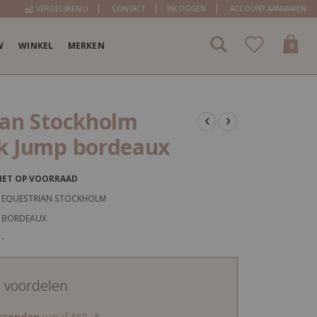
VERGELIJKEN (
)
CONTACT
INLOGGEN
ACCOUNT AANMAKEN
W
WINKEL
MERKEN
items
0
Cart
ian Stockholm
k Jump bordeaux
IET OP VOORRAAD
EQUESTRIAN STOCKHOLM
BORDEAUX
-
d voordelen
erzenden
vanaf €69,-*