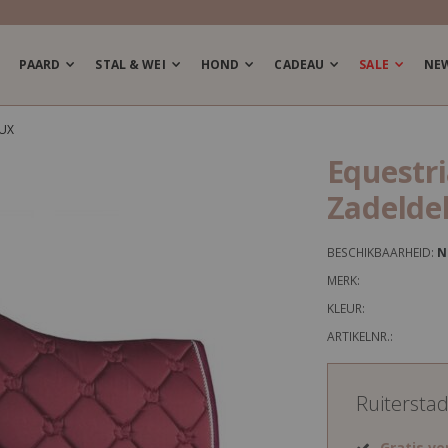
PAARD
STAL & WEI
HOND
CADEAU
SALE
NE
UX
Equestr
Zadelde
BESCHIKBAARHEID:
N
MERK:
KLEUR:
ARTIKELNR.:
Ruitersta
Gratis v