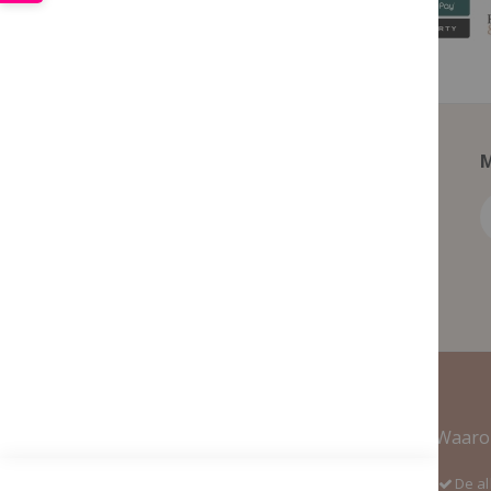
M
Contact Informatie
Waaro
Adres:
De al