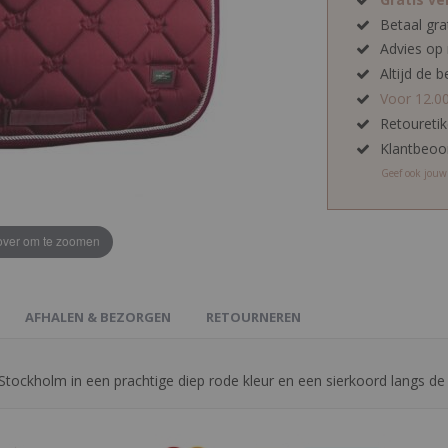
Betaal gra
Advies op
Altijd de b
Voor 12.0
Retoureti
Klantbeoo
Geef ook jou
ver om te zoomen
AFHALEN & BEZORGEN
RETOURNEREN
Stockholm in een prachtige diep rode kleur en een sierkoord langs de