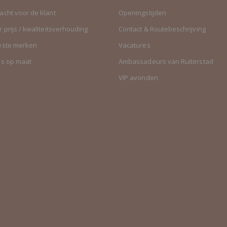
cht voor de klant
Openingstijden
 prijs / kwaliteitsverhouding
Contact & Routebeschrijving
este merken
Vacatures
es op maat
Ambassadeurs van Ruiterstad
VIP avonden