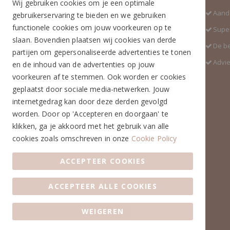
Wij gebruiken cookies om je een optimale
Industrieweg 3 GH
Aanda
gebruikerservaring te bieden en we gebruiken
5688 DP Oirschot
functionele cookies om jouw voorkeuren op te
Super
Telefoon:
slaan. Bovendien plaatsen wij cookies van derde
De b
+31 (0)499 377 311
partijen om gepersonaliseerde advertenties te tonen
Advi
en de inhoud van de advertenties op jouw
WhatsApp:
voorkeuren af te stemmen. Ook worden er cookies
+31 (0)6 291 00 419 (nieuw nummer)
geplaatst door sociale media-netwerken. Jouw
E-mail:
internetgedrag kan door deze derden gevolgd
info@ruiterstad.nl
worden. Door op 'Accepteren en doorgaan' te
Openingstijden:
klikken, ga je akkoord met het gebruik van alle
Maandag: 13.00 - 17.00u
cookies zoals omschreven in onze
Cookie Policy
Dinsdag: 10.00 - 17.00u
Woensdag: 10.00 - 17.00u
ACCEPTEER COOKIES
Donderdag: 10.00 - 17.00u
Vrijdag: 10.00 - 17.00u
ACCEPTEER ALLE COOKIES
Zaterdag: 10.00 - 17.00u
Zondag: Gesloten
WEIGEREN