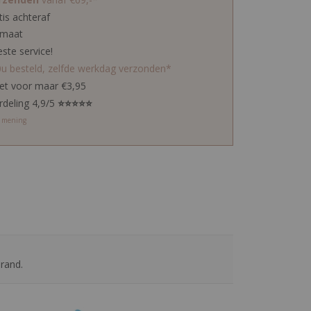
tis achteraf
 maat
este service!
0u besteld, zelfde werkdag verzonden*
ket voor maar €3,95
rdeling 4,9/5
⭐⭐⭐⭐⭐
w mening
 rand.