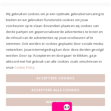
Wij gebruiken cookies om je een optimale gebruikerservaring te
bieden en we gebruiken functionele cookies om jouw
voorkeuren op te slaan. Bovendien plaatsen wij cookies van
✔
Voor 12.00u besteld, zelfde werkdag verzonden*
derde partijen om gepersonaliseerde advertenties te tonen en
✔
Gratis verzenden va. €69,- NL*
de inhoud van de advertenties op jouw voorkeuren af te
✔ Betaal gratis achteraf
stemmen. Ook worden er cookies geplaatst door sociale media-
✔ 4,9/5 ⭐⭐⭐⭐⭐ klantbeoordeling
netwerken. Jouw internetgedrag kan door deze derden gevolgd
worden. Door op 'Accepteren en doorgaan' te klikken, ga je
akkoord met het gebruik van alle cookies zoals omschreven in
onze
Cookie Policy
ACCEPTEER COOKIES
Algemene voorwaarden
|
Privacy Statement
|
Contact
|
ACCEPTEER ALLE COOKIES
Klantenservice
|
Openingstijden
© 2019 Ruiterstad - Alle rechten voorbehouden
WEIGEREN
9,5