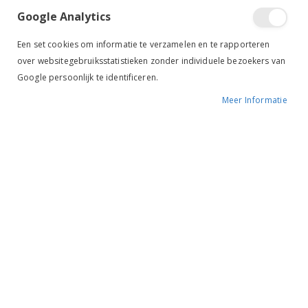
Google Analytics
Een set cookies om informatie te verzamelen en te rapporteren
over websitegebruiksstatistieken zonder individuele bezoekers van
Google persoonlijk te identificeren.
Meer Informatie
Tik om uit te breiden
Uvex Cap Onyxx Pony
zwart