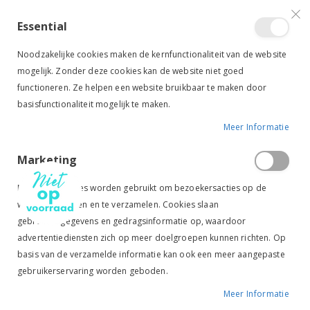
VERGELIJKEN (
)
CONTACT
INLOGGEN
ACCOUNT AANMAKEN
Essential
Toggle
items
0
Cart
Noodzakelijke cookies maken de kernfunctionaliteit van de website
Nav
mogelijk. Zonder deze cookies kan de website niet goed
functioneren. Ze helpen een website bruikbaar te maken door
basisfunctionaliteit mogelijk te maken.
Meer Informatie
UVEX CAP ONYXX PONY ZWART
Marketing
Ga
Ga
naar
naar
Marketingcookies worden gebruikt om bezoekersacties op de
het
het
website te volgen en te verzamelen. Cookies slaan
einde
begin
gebruikersgegevens en gedragsinformatie op, waardoor
van
van
de
de
advertentiediensten zich op meer doelgroepen kunnen richten. Op
afbeeldingen-
afbeeldingen-
basis van de verzamelde informatie kan ook een meer aangepaste
gallerij
gallerij
gebruikerservaring worden geboden.
Meer Informatie