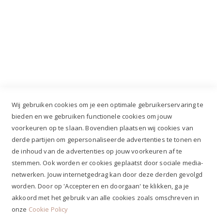
Industrieweg 3 GH, 5688 DP Oirschot |
info@ruiterstad.nl
+31 (0)499 377 311
|
+31 (0)6 291 00 419
Wij gebruiken cookies om je een optimale gebruikerservaring te
bieden en we gebruiken functionele cookies om jouw
voorkeuren op te slaan. Bovendien plaatsen wij cookies van
✔
Voor 12.00u besteld, zelfde werkdag verzonden*
derde partijen om gepersonaliseerde advertenties te tonen en
✔
Gratis verzenden va. €69,- NL*
de inhoud van de advertenties op jouw voorkeuren af te
✔ Betaal gratis achteraf
stemmen. Ook worden er cookies geplaatst door sociale media-
✔ 4,9/5 ⭐⭐⭐⭐⭐ klantbeoordeling
netwerken. Jouw internetgedrag kan door deze derden gevolgd
worden. Door op 'Accepteren en doorgaan' te klikken, ga je
akkoord met het gebruik van alle cookies zoals omschreven in
onze
Cookie Policy