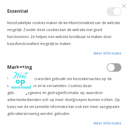
VERGELIJKEN (
)
CONTACT
INLOGGEN
ACCOUNT AANMAKEN
Essential
Toggle
items
0
Cart
Noodzakelijke cookies maken de kernfunctionaliteit van de website
Nav
mogelijk. Zonder deze cookies kan de website niet goed
functioneren. Ze helpen een website bruikbaar te maken door
basisfunctionaliteit mogelijk te maken.
Meer Informatie
STAPP HORSE SOKKEN BASIC NAVY
Marketing
Ga
Ga
naar
naar
Marketingcookies worden gebruikt om bezoekersacties op de
het
het
website te volgen en te verzamelen. Cookies slaan
einde
begin
gebruikersgegevens en gedragsinformatie op, waardoor
van
van
de
de
advertentiediensten zich op meer doelgroepen kunnen richten. Op
afbeeldingen-
afbeeldingen-
basis van de verzamelde informatie kan ook een meer aangepaste
gallerij
gallerij
gebruikerservaring worden geboden.
Meer Informatie