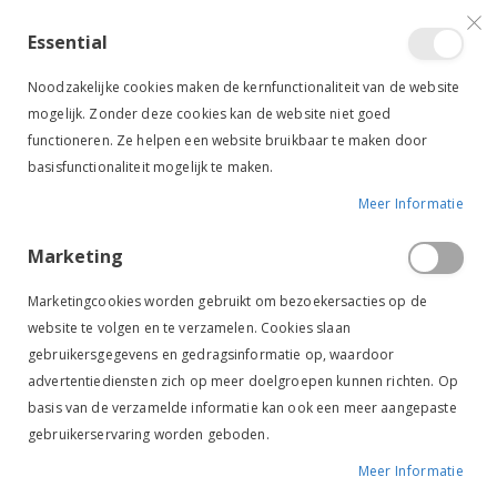
VERGELIJKEN (
)
CONTACT
INLOGGEN
ACCOUNT AANMAKEN
Essential
Toggle
items
0
Cart
Noodzakelijke cookies maken de kernfunctionaliteit van de website
Nav
mogelijk. Zonder deze cookies kan de website niet goed
functioneren. Ze helpen een website bruikbaar te maken door
basisfunctionaliteit mogelijk te maken.
Meer Informatie
SECTOLIN SWEET ITCH 500 ML
Marketing
Ga
Ga
naar
naar
Marketingcookies worden gebruikt om bezoekersacties op de
het
het
website te volgen en te verzamelen. Cookies slaan
einde
begin
gebruikersgegevens en gedragsinformatie op, waardoor
van
van
de
de
advertentiediensten zich op meer doelgroepen kunnen richten. Op
afbeeldingen-
afbeeldingen-
basis van de verzamelde informatie kan ook een meer aangepaste
gallerij
gallerij
gebruikerservaring worden geboden.
Meer Informatie