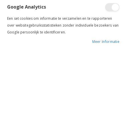
Tik om uit te breiden
Google Analytics
Een set cookies om informatie te verzamelen en te rapporteren
over websitegebruiksstatistieken zonder individuele bezoekers van
Google persoonlijk te identificeren.
Meer Informatie
Sectolin Sweet Itch 500
ml
€ 19,95
BESCHIKBAARHEID:
OP VOORRAAD
MERK:
SECTOLIN
KLEUR:
-
ARTIKELNR.:
18525
500 ml
MAAT