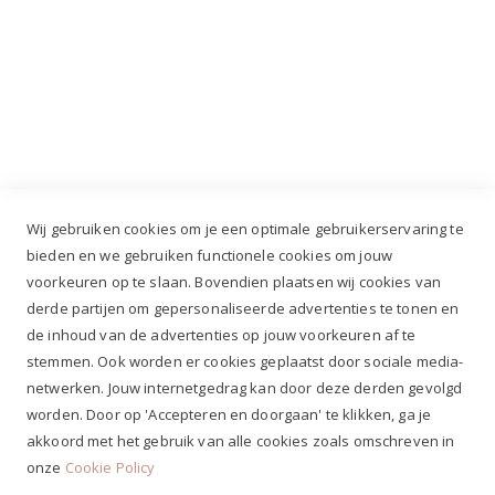
Industrieweg 3 GH, 5688 DP Oirschot |
info@ruiterstad.nl
+31 (0)499 377 311
|
+31 (0)6 291 00 419
Wij gebruiken cookies om je een optimale gebruikerservaring te
bieden en we gebruiken functionele cookies om jouw
voorkeuren op te slaan. Bovendien plaatsen wij cookies van
✔
Voor 12.00u besteld, zelfde werkdag verzonden*
derde partijen om gepersonaliseerde advertenties te tonen en
✔
Gratis verzenden va. €69,- NL*
de inhoud van de advertenties op jouw voorkeuren af te
✔ Betaal gratis achteraf
stemmen. Ook worden er cookies geplaatst door sociale media-
✔ 4,9/5 ⭐⭐⭐⭐⭐ klantbeoordeling
netwerken. Jouw internetgedrag kan door deze derden gevolgd
worden. Door op 'Accepteren en doorgaan' te klikken, ga je
akkoord met het gebruik van alle cookies zoals omschreven in
onze
Cookie Policy