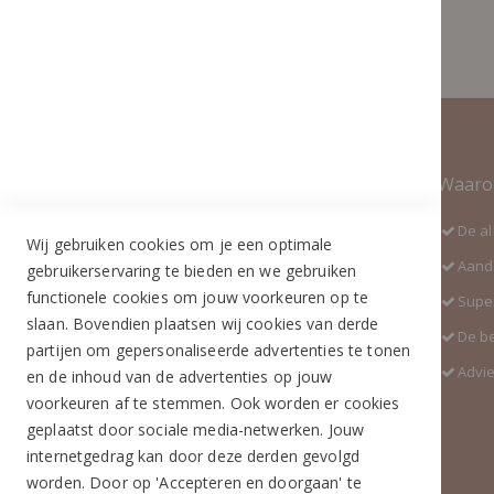
Contact Informatie
Waaro
Adres:
De al
Wij gebruiken cookies om je een optimale
Industrieweg 3 GH
Aanda
gebruikerservaring te bieden en we gebruiken
5688 DP Oirschot
functionele cookies om jouw voorkeuren op te
Super
Telefoon:
slaan. Bovendien plaatsen wij cookies van derde
De b
+31 (0)499 377 311
partijen om gepersonaliseerde advertenties te tonen
Advi
en de inhoud van de advertenties op jouw
WhatsApp:
voorkeuren af te stemmen. Ook worden er cookies
+31 (0)6 291 00 419 (nieuw nummer)
geplaatst door sociale media-netwerken. Jouw
E-mail:
internetgedrag kan door deze derden gevolgd
info@ruiterstad.nl
worden. Door op 'Accepteren en doorgaan' te