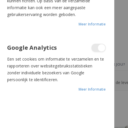
kunnen richten. Op basis van de verzamelde
informatie kan ook een meer aangepaste
gebruikerservaring worden geboden.
Meer Informatie
Google Analytics
Een set cookies om informatie te verzamelen en te
PRODUCTBESCHRIJVING
OOK IETS VOOR JOU?
rapporteren over websitegebruiksstatistieken
zonder individuele bezoekers van Google
persoonlijk te identificeren.
Speciaal voor Sectolin Clippers. Helpt om de le
Meer Informatie
Meer van Sectolin