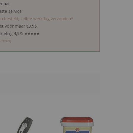
 maat
este service!
0u besteld, zelfde werkdag verzonden*
ket voor maar €3,95
rdeling 4,9/5
⭐⭐⭐⭐⭐
w mening