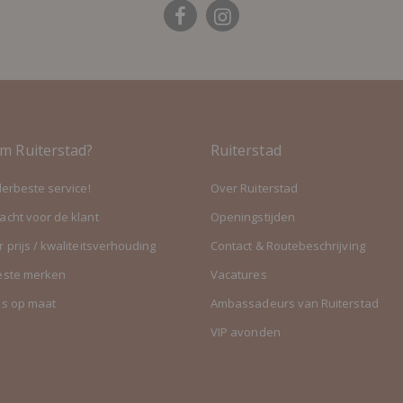
m Ruiterstad?
Ruiterstad
lerbeste service!
Over Ruiterstad
cht voor de klant
Openingstijden
 prijs / kwaliteitsverhouding
Contact & Routebeschrijving
este merken
Vacatures
es op maat
Ambassadeurs van Ruiterstad
VIP avonden