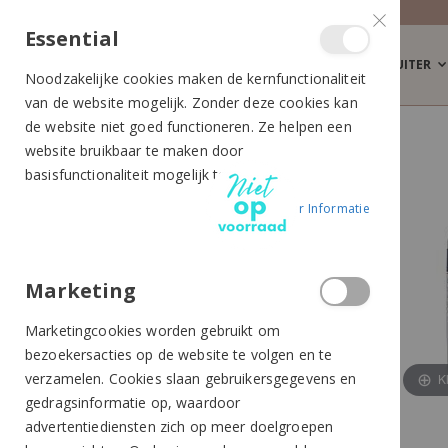
Essential
RUITER
Noodzakelijke cookies maken de kernfunctionaliteit
van de website mogelijk. Zonder deze cookies kan
de website niet goed functioneren. Ze helpen een
SECTOLIN CLIPPER OLIE
website bruikbaar te maken door
Ga
Ga
basisfunctionaliteit mogelijk te maken.
naar
naar
Meer Informatie
het
het
einde
begin
van
van
de
de
Marketing
afbeeldingen-
afbeeldingen-
Marketingcookies worden gebruikt om
gallerij
gallerij
bezoekersacties op de website te volgen en te
verzamelen. Cookies slaan gebruikersgegevens en
K
gedragsinformatie op, waardoor
advertentiediensten zich op meer doelgroepen