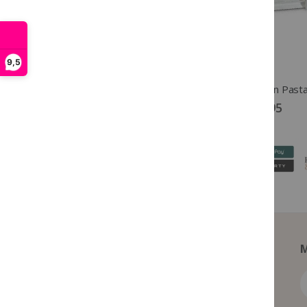
9,5
Sectolin Mokzalf Moccare 250 ml
€ 16,95
€ 14,95
M