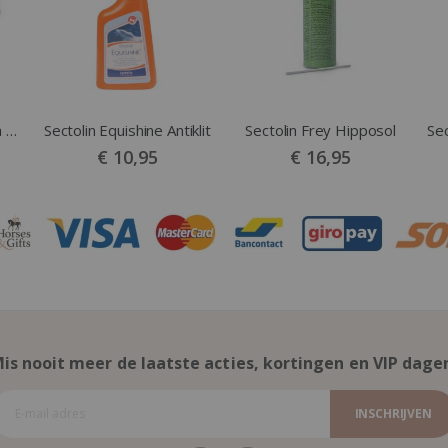
Sectolin Hypozin Pasta New 100 gram
Sectolin Equishine Antiklit
Sectolin Frey Hipposol
€ 10,95
€ 16,95
is nooit meer de laatste acties, kortingen en VIP dage
INSCHRIJVEN