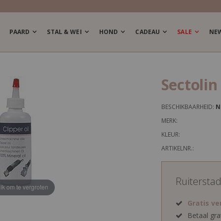
PAARD
STAL & WEI
HOND
CADEAU
SALE
NE
Sectolin
BESCHIKBAARHEID:
N
MERK:
KLEUR:
ARTIKELNR.:
Ruitersta
lik om te vergroten
Gratis v
Betaal gra