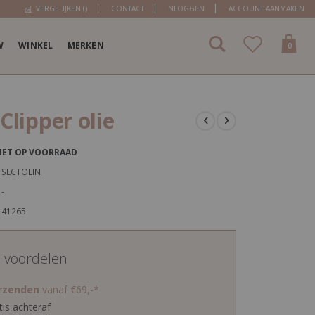
VERGELIJKEN (
)
CONTACT
INLOGGEN
ACCOUNT AANMAKEN
W
WINKEL
MERKEN
items
0
Cart
 Clipper olie
IET OP VOORRAAD
SECTOLIN
-
41265
d voordelen
erzenden
vanaf €69,-*
tis achteraf