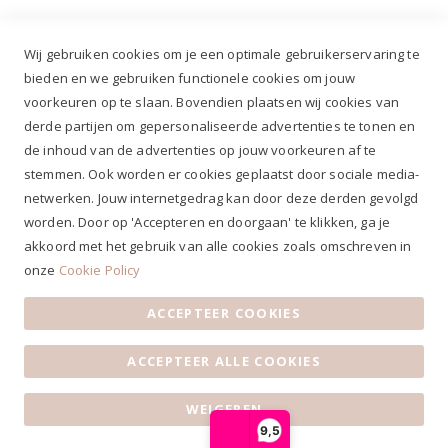
Wij gebruiken cookies om je een optimale gebruikerservaring te
bieden en we gebruiken functionele cookies om jouw
voorkeuren op te slaan. Bovendien plaatsen wij cookies van
✔
Voor 12.00u besteld, zelfde werkdag verzonden*
derde partijen om gepersonaliseerde advertenties te tonen en
✔
Gratis verzenden va. €69,- NL*
de inhoud van de advertenties op jouw voorkeuren af te
✔ Betaal gratis achteraf
stemmen. Ook worden er cookies geplaatst door sociale media-
✔ 4,9/5 ⭐⭐⭐⭐⭐ klantbeoordeling
netwerken. Jouw internetgedrag kan door deze derden gevolgd
worden. Door op 'Accepteren en doorgaan' te klikken, ga je
akkoord met het gebruik van alle cookies zoals omschreven in
onze
Cookie Policy
ACCEPTEER COOKIES
Algemene voorwaarden
|
Privacy Statement
|
Contact
|
ACCEPTEER ALLE COOKIES
Klantenservice
|
Openingstijden
© 2019 Ruiterstad - Alle rechten voorbehouden
WEIGEREN
9,5