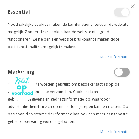
VERGELIJKEN (
)
CONTACT
INLOGGEN
ACCOUNT AANMAKEN
Essential
Toggle
items
0
Cart
Noodzakelijke cookies maken de kernfunctionaliteit van de website
Nav
mogelijk. Zonder deze cookies kan de website niet goed
functioneren. Ze helpen een website bruikbaar te maken door
basisfunctionaliteit mogelijk te maken.
Meer Informatie
SAFESTYLE VEILIGHEIDSBEUGELS
Marketing
Ga
Ga
naar
naar
Marketingcookies worden gebruikt om bezoekersacties op de
het
het
website te volgen en te verzamelen. Cookies slaan
einde
begin
gebruikersgegevens en gedragsinformatie op, waardoor
van
van
de
de
advertentiediensten zich op meer doelgroepen kunnen richten. Op
afbeeldingen-
afbeeldingen-
basis van de verzamelde informatie kan ook een meer aangepaste
gallerij
gallerij
gebruikerservaring worden geboden.
Meer Informatie