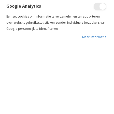
Tik om uit te breiden
Google Analytics
Een set cookies om informatie te verzamelen en te rapporteren
over websitegebruiksstatistieken zonder individuele bezoekers van
Google persoonlijk te identificeren.
Meer Informatie
Safestyle
Veiligheidsbeugels
BESCHIKBAARHEID:
NIET OP VOORRAAD
MERK:
SAFESTYLE
KLEUR:
RVS
ARTIKELNR.:
-
Ruiterstad voordelen