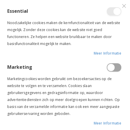
VERGELIJKEN (
)
CONTACT
INLOGGEN
ACCOUNT AANMAKEN
Essential
Toggle
items
0
Cart
Noodzakelijke cookies maken de kernfunctionaliteit van de website
Nav
mogelijk. Zonder deze cookies kan de website niet goed
functioneren. Ze helpen een website bruikbaar te maken door
basisfunctionaliteit mogelijk te maken.
Meer Informatie
SALE
-50%
RIDERPRO BEUGELRIEM NYLON LEER ZWART
Marketing
Ga
Ga
naar
naar
Marketingcookies worden gebruikt om bezoekersacties op de
het
het
website te volgen en te verzamelen. Cookies slaan
einde
begin
gebruikersgegevens en gedragsinformatie op, waardoor
van
van
de
de
advertentiediensten zich op meer doelgroepen kunnen richten. Op
afbeeldingen-
afbeeldingen-
basis van de verzamelde informatie kan ook een meer aangepaste
gallerij
gallerij
gebruikerservaring worden geboden.
Meer Informatie