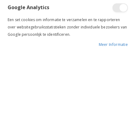
Google Analytics
Tik om uit te breiden
Een set cookies om informatie te verzamelen en te rapporteren
over websitegebruiksstatistieken zonder individuele bezoekers van
Google persoonlijk te identificeren.
Meer Informatie
RiderPro Beugelriem
Nylon Leer zwart
€ 22,48
€ 44,95
BESCHIKBAARHEID:
OP VOORRAAD
MERK:
RIDER PRO
KLEUR:
ZWART
ARTIKELNR.:
2BE100