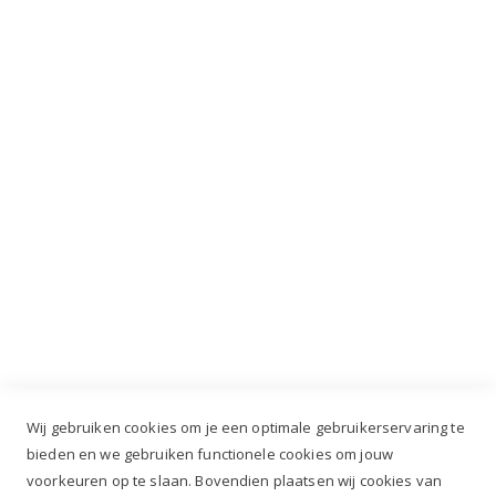
VIP dagen!
INSCHRIJVEN
Industrieweg 3 GH, 5688 DP Oirschot |
info@ruiterstad.nl
+31 (0)499 377 311
|
+31 (0)6 291 00 419
Wij gebruiken cookies om je een optimale gebruikerservaring te
bieden en we gebruiken functionele cookies om jouw
voorkeuren op te slaan. Bovendien plaatsen wij cookies van