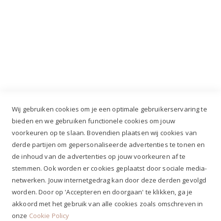
Industrieweg 3 GH, 5688 DP Oirschot |
info@ruiterstad.nl
+31 (0)499 377 311
|
+31 (0)6 291 00 419
Wij gebruiken cookies om je een optimale gebruikerservaring te
bieden en we gebruiken functionele cookies om jouw
voorkeuren op te slaan. Bovendien plaatsen wij cookies van
✔
Voor 12.00u besteld, zelfde werkdag verzonden*
derde partijen om gepersonaliseerde advertenties te tonen en
✔
Gratis verzenden va. €69,- NL*
de inhoud van de advertenties op jouw voorkeuren af te
✔ Betaal gratis achteraf
stemmen. Ook worden er cookies geplaatst door sociale media-
✔ 4,9/5 ⭐⭐⭐⭐⭐ klantbeoordeling
netwerken. Jouw internetgedrag kan door deze derden gevolgd
worden. Door op 'Accepteren en doorgaan' te klikken, ga je
akkoord met het gebruik van alle cookies zoals omschreven in
onze
Cookie Policy