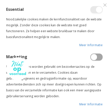
VERGELIJKEN (
)
CONTACT
INLOGGEN
ACCOUNT AANMAKEN
Essential
Toggle
items
0
Cart
Noodzakelijke cookies maken de kernfunctionaliteit van de website
Nav
mogelijk. Zonder deze cookies kan de website niet goed
functioneren. Ze helpen een website bruikbaar te maken door
basisfunctionaliteit mogelijk te maken.
Meer Informatie
QHP ZADELDEK CHIQUE WIT ZWART
Marketing
Ga
Ga
naar
naar
Marketingcookies worden gebruikt om bezoekersacties op de
het
het
website te volgen en te verzamelen. Cookies slaan
einde
begin
gebruikersgegevens en gedragsinformatie op, waardoor
van
van
de
de
advertentiediensten zich op meer doelgroepen kunnen richten. Op
afbeeldingen-
afbeeldingen-
basis van de verzamelde informatie kan ook een meer aangepaste
gallerij
gallerij
gebruikerservaring worden geboden.
Meer Informatie