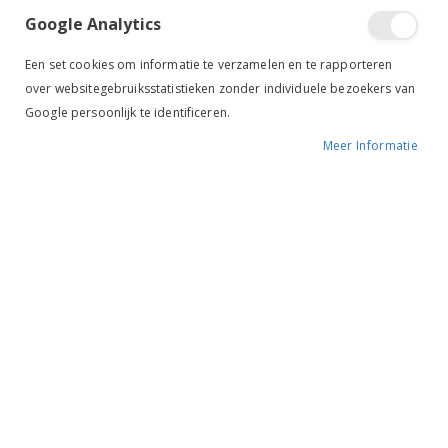
Google Analytics
Tik om uit te breiden
Een set cookies om informatie te verzamelen en te rapporteren
over websitegebruiksstatistieken zonder individuele bezoekers van
Google persoonlijk te identificeren.
Meer Informatie
QHP Zadeldek Chique wit
zwart
BESCHIKBAARHEID:
NIET OP VOORRAAD
MERK:
QHP
KLEUR:
WIT
ARTIKELNR.:
3097
Ruiterstad voordelen