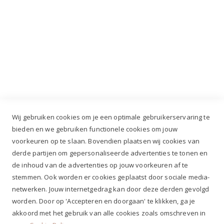
Industrieweg 3 GH, 5688 DP Oirschot |
info@ruiterstad.nl
+31 (0)499 377 311
|
+31 (0)6 291 00 419
Wij gebruiken cookies om je een optimale gebruikerservaring te
bieden en we gebruiken functionele cookies om jouw
voorkeuren op te slaan. Bovendien plaatsen wij cookies van
✔
Voor 12.00u besteld, zelfde werkdag verzonden*
derde partijen om gepersonaliseerde advertenties te tonen en
✔
Gratis verzenden va. €69,- NL*
de inhoud van de advertenties op jouw voorkeuren af te
✔ Betaal gratis achteraf
stemmen. Ook worden er cookies geplaatst door sociale media-
✔ 4,9/5 ⭐⭐⭐⭐⭐ klantbeoordeling
netwerken. Jouw internetgedrag kan door deze derden gevolgd
worden. Door op 'Accepteren en doorgaan' te klikken, ga je
akkoord met het gebruik van alle cookies zoals omschreven in