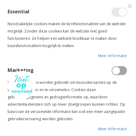
VERGELIJKEN (
)
CONTACT
INLOGGEN
ACCOUNT AANMAKEN
Essential
Toggle
items
0
Cart
Noodzakelijke cookies maken de kernfunctionaliteit van de website
Nav
mogelijk. Zonder deze cookies kan de website niet goed
functioneren. Ze helpen een website bruikbaar te maken door
basisfunctionaliteit mogelijk te maken.
Meer Informatie
NEW
QHP RODE WAARSCHUWINGSSTRIK
Marketing
Ga
Ga
naar
naar
Marketingcookies worden gebruikt om bezoekersacties op de
het
het
website te volgen en te verzamelen. Cookies slaan
einde
begin
gebruikersgegevens en gedragsinformatie op, waardoor
van
van
de
de
advertentiediensten zich op meer doelgroepen kunnen richten. Op
afbeeldingen-
afbeeldingen-
basis van de verzamelde informatie kan ook een meer aangepaste
gallerij
gallerij
gebruikerservaring worden geboden.
Meer Informatie