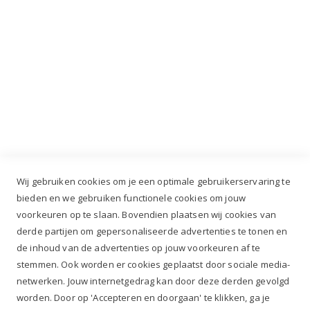
Industrieweg 3 GH, 5688 DP Oirschot |
info@ruiterstad.nl
+31 (0)499 377 311
|
+31 (0)6 291 00 419
Wij gebruiken cookies om je een optimale gebruikerservaring te
bieden en we gebruiken functionele cookies om jouw
voorkeuren op te slaan. Bovendien plaatsen wij cookies van
✔
Voor 12.00u besteld, zelfde werkdag verzonden*
derde partijen om gepersonaliseerde advertenties te tonen en
✔
Gratis verzenden va. €69,- NL*
de inhoud van de advertenties op jouw voorkeuren af te
✔ Betaal gratis achteraf
stemmen. Ook worden er cookies geplaatst door sociale media-
✔ 4,9/5 ⭐⭐⭐⭐⭐ klantbeoordeling
netwerken. Jouw internetgedrag kan door deze derden gevolgd
worden. Door op 'Accepteren en doorgaan' te klikken, ga je