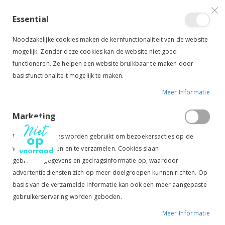
VERGELIJKEN (
)
CONTACT
INLOGGEN
ACCOUNT AANMAKEN
Essential
Toggle
items
0
Cart
Noodzakelijke cookies maken de kernfunctionaliteit van de website
Nav
mogelijk. Zonder deze cookies kan de website niet goed
functioneren. Ze helpen een website bruikbaar te maken door
basisfunctionaliteit mogelijk te maken.
Meer Informatie
QHP RIJBROEK SAONA BEEN GRIP BEIGE
Marketing
Ga
Ga
naar
naar
Marketingcookies worden gebruikt om bezoekersacties op de
het
het
website te volgen en te verzamelen. Cookies slaan
einde
begin
gebruikersgegevens en gedragsinformatie op, waardoor
van
van
de
de
advertentiediensten zich op meer doelgroepen kunnen richten. Op
afbeeldingen-
afbeeldingen-
basis van de verzamelde informatie kan ook een meer aangepaste
gallerij
gallerij
gebruikerservaring worden geboden.
Meer Informatie