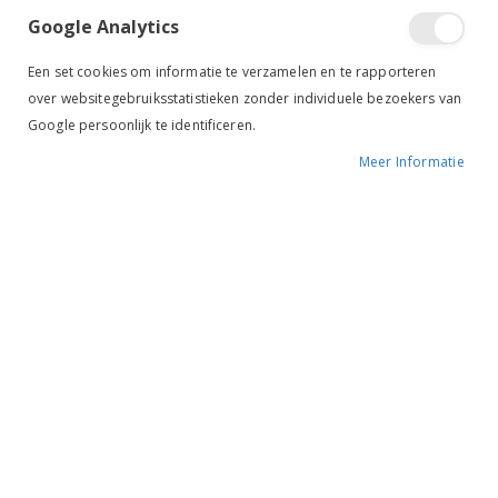
Google Analytics
Een set cookies om informatie te verzamelen en te rapporteren
Tik om uit te breiden
over websitegebruiksstatistieken zonder individuele bezoekers van
Google persoonlijk te identificeren.
Meer Informatie
QHP Profi Pad Dressuur
groen
BESCHIKBAARHEID:
NIET OP VOORRAAD
MERK:
QHP
KLEUR:
GROEN
ARTIKELNR.:
3082