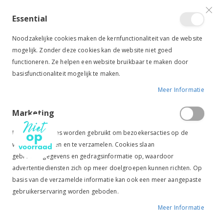
VERGELIJKEN (
)
CONTACT
INLOGGEN
ACCOUNT AANMAKEN
Essential
Toggle
items
0
Cart
Noodzakelijke cookies maken de kernfunctionaliteit van de website
Nav
mogelijk. Zonder deze cookies kan de website niet goed
functioneren. Ze helpen een website bruikbaar te maken door
basisfunctionaliteit mogelijk te maken.
Meer Informatie
QHP PROFI PAD DRESSUUR GROEN
Marketing
Ga
Ga
naar
naar
Marketingcookies worden gebruikt om bezoekersacties op de
het
het
website te volgen en te verzamelen. Cookies slaan
einde
begin
gebruikersgegevens en gedragsinformatie op, waardoor
van
van
de
de
advertentiediensten zich op meer doelgroepen kunnen richten. Op
afbeeldingen-
afbeeldingen-
basis van de verzamelde informatie kan ook een meer aangepaste
gallerij
gallerij
gebruikerservaring worden geboden.
Meer Informatie