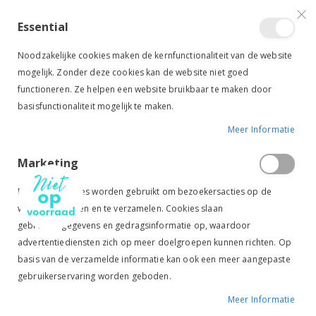
VERGELIJKEN (
)
CONTACT
INLOGGEN
ACCOUNT AANMAKEN
Essential
Toggle
items
0
Cart
Noodzakelijke cookies maken de kernfunctionaliteit van de website
Nav
mogelijk. Zonder deze cookies kan de website niet goed
functioneren. Ze helpen een website bruikbaar te maken door
basisfunctionaliteit mogelijk te maken.
Meer Informatie
QHP HALSTERTOUW HEAVY SNAP ZWART
Marketing
Ga
Ga
naar
naar
Marketingcookies worden gebruikt om bezoekersacties op de
het
het
website te volgen en te verzamelen. Cookies slaan
einde
begin
gebruikersgegevens en gedragsinformatie op, waardoor
van
van
de
de
advertentiediensten zich op meer doelgroepen kunnen richten. Op
afbeeldingen-
afbeeldingen-
basis van de verzamelde informatie kan ook een meer aangepaste
gallerij
gallerij
gebruikerservaring worden geboden.
Meer Informatie