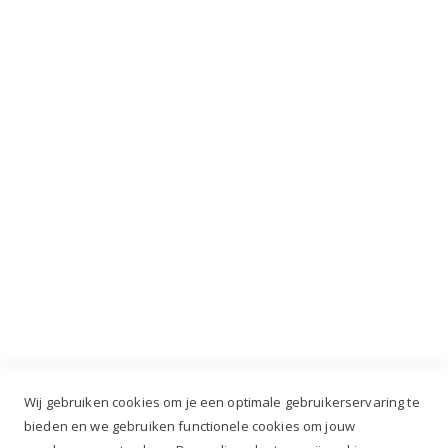
Mis nooit meer de laatste acties, kortingen en
VIP dagen!
INSCHRIJVEN
Industrieweg 3 GH, 5688 DP Oirschot |
info@ruiterstad.nl
+31 (0)499 377 311
|
+31 (0)6 291 00 419
Wij gebruiken cookies om je een optimale gebruikerservaring te
bieden en we gebruiken functionele cookies om jouw