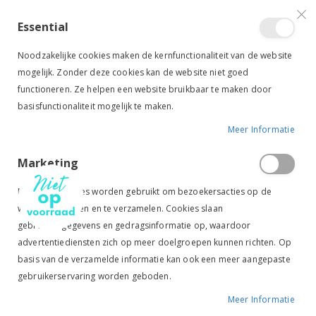
VERGELIJKEN (
)
CONTACT
INLOGGEN
ACCOUNT AANMAKEN
Essential
Toggle
items
0
Cart
Noodzakelijke cookies maken de kernfunctionaliteit van de website
Nav
mogelijk. Zonder deze cookies kan de website niet goed
functioneren. Ze helpen een website bruikbaar te maken door
basisfunctionaliteit mogelijk te maken.
Meer Informatie
QHP DRESSUURZWEEP ELEGANT ZWART
Marketing
Ga
Ga
naar
naar
Marketingcookies worden gebruikt om bezoekersacties op de
het
het
website te volgen en te verzamelen. Cookies slaan
einde
begin
gebruikersgegevens en gedragsinformatie op, waardoor
van
van
de
de
advertentiediensten zich op meer doelgroepen kunnen richten. Op
afbeeldingen-
afbeeldingen-
basis van de verzamelde informatie kan ook een meer aangepaste
gallerij
gallerij
gebruikerservaring worden geboden.
Meer Informatie