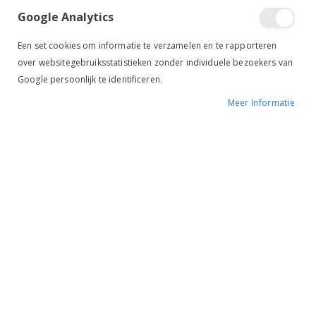
Google Analytics
Tik om uit te breiden
Een set cookies om informatie te verzamelen en te rapporteren
over websitegebruiksstatistieken zonder individuele bezoekers van
Google persoonlijk te identificeren.
Meer Informatie
QHP Dressuurzweep
Elegant zwart
BESCHIKBAARHEID:
NIET OP VOORRAAD
MERK:
QHP
KLEUR:
ZWART
ARTIKELNR.:
5066
Ruiterstad voordelen