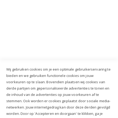
Industrieweg 3 GH, 5688 DP Oirschot |
info@ruiterstad.nl
+31 (0)499 377 311
|
+31 (0)6 291 00 419
Wij gebruiken cookies om je een optimale gebruikerservaring te
bieden en we gebruiken functionele cookies om jouw
voorkeuren op te slaan. Bovendien plaatsen wij cookies van
✔
Voor 12.00u besteld, zelfde werkdag verzonden*
derde partijen om gepersonaliseerde advertenties te tonen en
✔
Gratis verzenden va. €69,- NL*
de inhoud van de advertenties op jouw voorkeuren af te
✔ Betaal gratis achteraf
stemmen. Ook worden er cookies geplaatst door sociale media-
✔ 4,9/5 ⭐⭐⭐⭐⭐ klantbeoordeling
netwerken. Jouw internetgedrag kan door deze derden gevolgd
worden. Door op 'Accepteren en doorgaan' te klikken, ga je