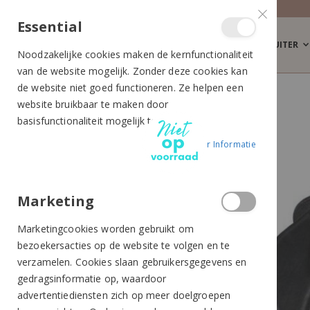
Essential
RUITER
Noodzakelijke cookies maken de kernfunctionaliteit
van de website mogelijk. Zonder deze cookies kan
de website niet goed functioneren. Ze helpen een
QHP COMPLETE ZADELSET PONY ZWART
website bruikbaar te maken door
Ga
Ga
basisfunctionaliteit mogelijk te maken.
naar
naar
Meer Informatie
het
het
einde
begin
van
van
de
de
Marketing
afbeeldingen-
afbeeldingen-
Marketingcookies worden gebruikt om
gallerij
gallerij
bezoekersacties op de website te volgen en te
verzamelen. Cookies slaan gebruikersgegevens en
gedragsinformatie op, waardoor
advertentiediensten zich op meer doelgroepen