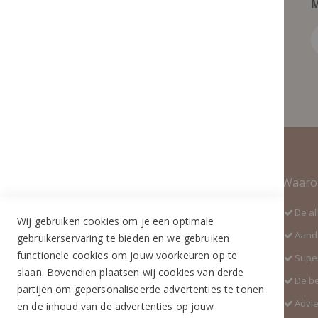
M
Contact Informatie
Waaro
Adres:
De al
Wij gebruiken cookies om je een optimale
Industrieweg 3 GH
Aanda
gebruikerservaring te bieden en we gebruiken
5688 DP Oirschot
functionele cookies om jouw voorkeuren op te
Super
Telefoon:
slaan. Bovendien plaatsen wij cookies van derde
De b
+31 (0)499 377 311
partijen om gepersonaliseerde advertenties te tonen
Advi
en de inhoud van de advertenties op jouw
WhatsApp: