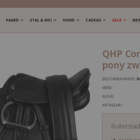
PAARD
STAL & WEI
HOND
CADEAU
SALE
NE
QHP Com
pony zw
BESCHIKBAARHEID:
N
MERK:
KLEUR:
ARTIKELNR.:
Ruitersta
Gratis v