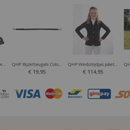
QHP Jodhpurs Tulsa zwart
QHP Bijzetteugels Color zwart
QHP Wedstrijdjas Juliet Junior zwart
€ 19,95
€ 114,95