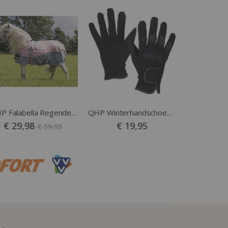
QHP Falabella Regendeken 0 gram Primrose
QHP Winterhandschoen Multi kids zwart
Vanaf
€ 29,98
€ 19,95
€ 59,95