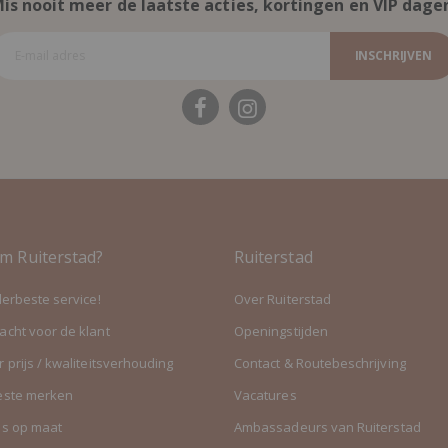
is nooit meer de laatste acties, kortingen en VIP dage
INSCHRIJVEN
m Ruiterstad?
Ruiterstad
lerbeste service!
Over Ruiterstad
cht voor de klant
Openingstijden
 prijs / kwaliteitsverhouding
Contact & Routebeschrijving
este merken
Vacatures
es op maat
Ambassadeurs van Ruiterstad