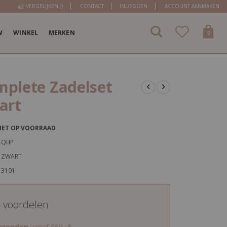
VERGELIJKEN (
)
CONTACT
INLOGGEN
ACCOUNT AANMAKEN
W
WINKEL
MERKEN
items
0
Cart
plete Zadelset
art
IET OP VOORRAAD
QHP
ZWART
3101
d voordelen
erzenden
vanaf €69,-*