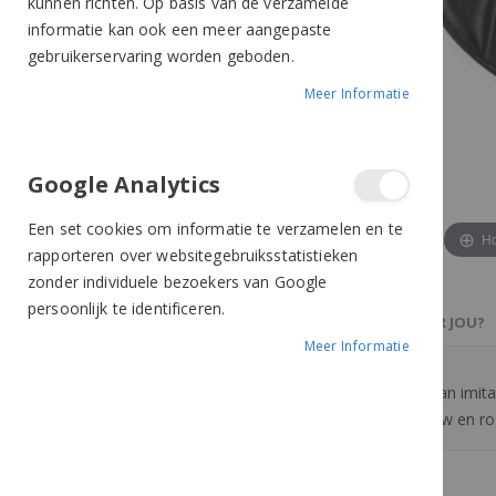
kunnen richten. Op basis van de verzamelde
informatie kan ook een meer aangepaste
gebruikerservaring worden geboden.
Meer Informatie
Google Analytics
Een set cookies om informatie te verzamelen en te
Ho
rapporteren over websitegebruiksstatistieken
zonder individuele bezoekers van Google
persoonlijk te identificeren.
PRODUCTBESCHRIJVING
OOK IETS VOOR JOU?
Meer Informatie
Complete zadelset van QHP. Gemaakt van imitatie
hoofdstel. Verkrijgbaar in het zwart, blauw en ro
Meer van QHP