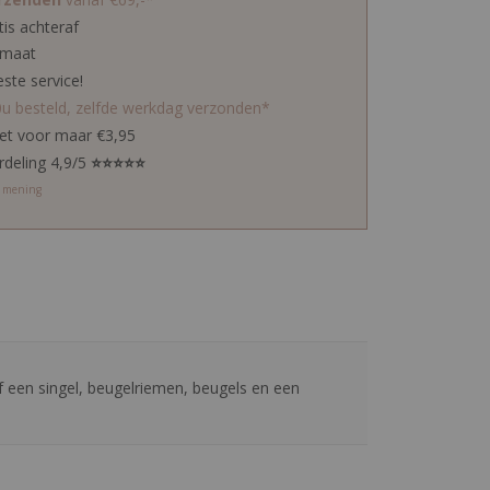
tis achteraf
 maat
este service!
0u besteld, zelfde werkdag verzonden*
ket voor maar €3,95
rdeling 4,9/5
⭐⭐⭐⭐⭐
w mening
f een singel, beugelriemen, beugels en een