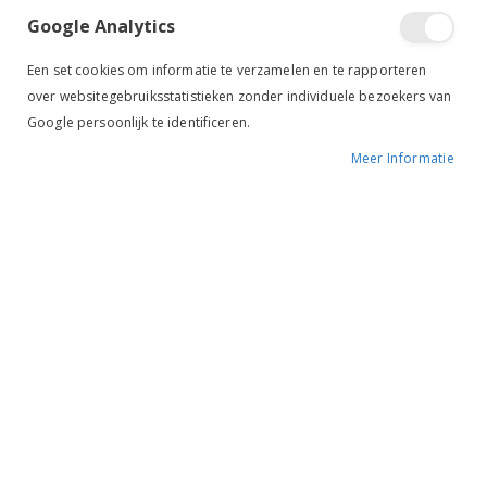
Google Analytics
Een set cookies om informatie te verzamelen en te rapporteren
over websitegebruiksstatistieken zonder individuele bezoekers van
Google persoonlijk te identificeren.
Meer Informatie
Tik om uit te breiden
Premiere Staartborstel
Soft oranje
BESCHIKBAARHEID:
NIET OP VOORRAAD