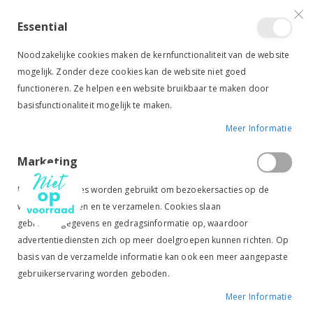
VERGELIJKEN (
)
CONTACT
INLOGGEN
ACCOUNT AANMAKEN
Essential
Toggle
items
0
Cart
Noodzakelijke cookies maken de kernfunctionaliteit van de website
Nav
mogelijk. Zonder deze cookies kan de website niet goed
functioneren. Ze helpen een website bruikbaar te maken door
basisfunctionaliteit mogelijk te maken.
Meer Informatie
PREMIERE STAARTBORSTEL SOFT ORANJE
Marketing
Ga
Ga
naar
naar
Marketingcookies worden gebruikt om bezoekersacties op de
het
het
website te volgen en te verzamelen. Cookies slaan
einde
begin
gebruikersgegevens en gedragsinformatie op, waardoor
van
van
de
de
advertentiediensten zich op meer doelgroepen kunnen richten. Op
afbeeldingen-
afbeeldingen-
basis van de verzamelde informatie kan ook een meer aangepaste
gallerij
gallerij
gebruikerservaring worden geboden.
Meer Informatie