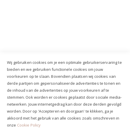
Industrieweg 3 GH, 5688 DP Oirschot |
info@ruiterstad.nl
+31 (0)499 377 311
|
+31 (0)6 291 00 419
Wij gebruiken cookies om je een optimale gebruikerservaring te
bieden en we gebruiken functionele cookies om jouw
voorkeuren op te slaan. Bovendien plaatsen wij cookies van
✔
Voor 12.00u besteld, zelfde werkdag verzonden*
derde partijen om gepersonaliseerde advertenties te tonen en
✔
Gratis verzenden va. €69,- NL*
de inhoud van de advertenties op jouw voorkeuren af te
✔ Betaal gratis achteraf
stemmen. Ook worden er cookies geplaatst door sociale media-
✔ 4,9/5 ⭐⭐⭐⭐⭐ klantbeoordeling
netwerken. Jouw internetgedrag kan door deze derden gevolgd
worden. Door op 'Accepteren en doorgaan' te klikken, ga je
akkoord met het gebruik van alle cookies zoals omschreven in
onze
Cookie Policy