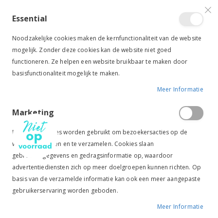
VERGELIJKEN (
)
CONTACT
INLOGGEN
ACCOUNT AANMAKEN
Essential
Toggle
items
0
Cart
Noodzakelijke cookies maken de kernfunctionaliteit van de website
Nav
mogelijk. Zonder deze cookies kan de website niet goed
functioneren. Ze helpen een website bruikbaar te maken door
basisfunctionaliteit mogelijk te maken.
Meer Informatie
PREMIERE STAARTBESCHERMER ZWART
Marketing
Ga
Ga
naar
naar
Marketingcookies worden gebruikt om bezoekersacties op de
het
het
website te volgen en te verzamelen. Cookies slaan
einde
begin
gebruikersgegevens en gedragsinformatie op, waardoor
van
van
de
de
advertentiediensten zich op meer doelgroepen kunnen richten. Op
afbeeldingen-
afbeeldingen-
basis van de verzamelde informatie kan ook een meer aangepaste
gallerij
gallerij
gebruikerservaring worden geboden.
Meer Informatie