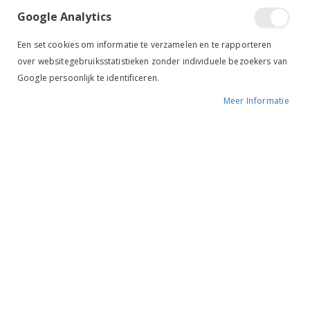
Google Analytics
Een set cookies om informatie te verzamelen en te rapporteren
over websitegebruiksstatistieken zonder individuele bezoekers van
Google persoonlijk te identificeren.
Meer Informatie
Tik om uit te breiden
Premiere
Staartbeschermer zwart
BESCHIKBAARHEID:
NIET OP VOORRAAD