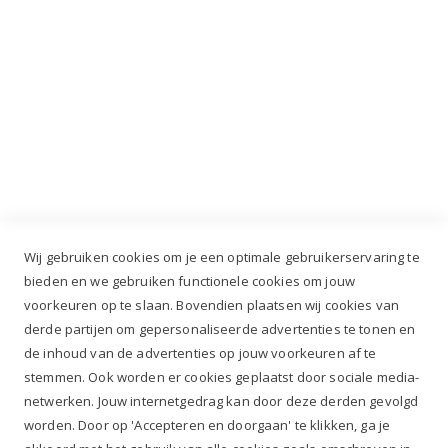
Industrieweg 3 GH, 5688 DP Oirschot |
info@ruiterstad.nl
+31 (0)499 377 311
|
+31 (0)6 291 00 419
Wij gebruiken cookies om je een optimale gebruikerservaring te
bieden en we gebruiken functionele cookies om jouw
voorkeuren op te slaan. Bovendien plaatsen wij cookies van
✔
Voor 12.00u besteld, zelfde werkdag verzonden*
derde partijen om gepersonaliseerde advertenties te tonen en
✔
Gratis verzenden va. €69,- NL*
de inhoud van de advertenties op jouw voorkeuren af te
✔ Betaal gratis achteraf
stemmen. Ook worden er cookies geplaatst door sociale media-
✔ 4,9/5 ⭐⭐⭐⭐⭐ klantbeoordeling
netwerken. Jouw internetgedrag kan door deze derden gevolgd
worden. Door op 'Accepteren en doorgaan' te klikken, ga je