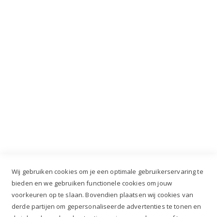
INSCHRIJVEN
Industrieweg 3 GH, 5688 DP Oirschot |
info@ruiterstad.nl
+31 (0)499 377 311
|
+31 (0)6 291 00 419
Wij gebruiken cookies om je een optimale gebruikerservaring te
bieden en we gebruiken functionele cookies om jouw
voorkeuren op te slaan. Bovendien plaatsen wij cookies van
✔
Voor 12.00u besteld, zelfde werkdag verzonden*
derde partijen om gepersonaliseerde advertenties te tonen en