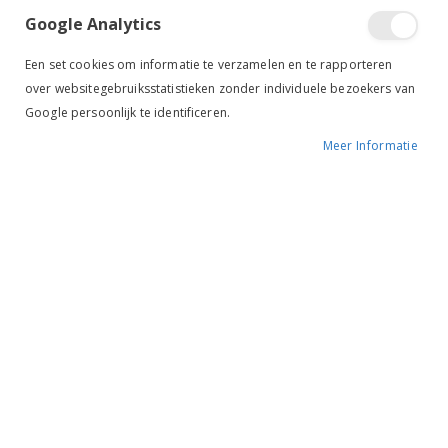
Google Analytics
Een set cookies om informatie te verzamelen en te rapporteren
over websitegebruiksstatistieken zonder individuele bezoekers van
Google persoonlijk te identificeren.
Meer Informatie
Tik om uit te breiden
Premiere Meetstok 180m
BESCHIKBAARHEID:
NIET OP VOORRAAD
MERK:
PREMIERE
KLEUR:
-