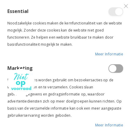
VERGELIJKEN (
)
CONTACT
INLOGGEN
ACCOUNT AANMAKEN
Essential
Toggle
items
0
Cart
Noodzakelijke cookies maken de kernfunctionaliteit van de website
Nav
mogelijk. Zonder deze cookies kan de website niet goed
functioneren. Ze helpen een website bruikbaar te maken door
basisfunctionaliteit mogelijk te maken.
Meer Informatie
PREMIERE MEETSTOK 180M
Marketing
Ga
Ga
naar
naar
Marketingcookies worden gebruikt om bezoekersacties op de
het
het
website te volgen en te verzamelen. Cookies slaan
einde
begin
gebruikersgegevens en gedragsinformatie op, waardoor
van
van
de
de
advertentiediensten zich op meer doelgroepen kunnen richten. Op
afbeeldingen-
afbeeldingen-
basis van de verzamelde informatie kan ook een meer aangepaste
gallerij
gallerij
gebruikerservaring worden geboden.
Meer Informatie