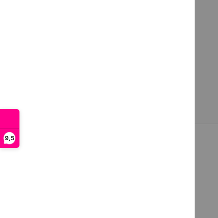
Lengte schroefdraad: 6 mm.
Type schroefdraad: W3/8.
Set van 10 stuks.
9,5
Meer van Premiere