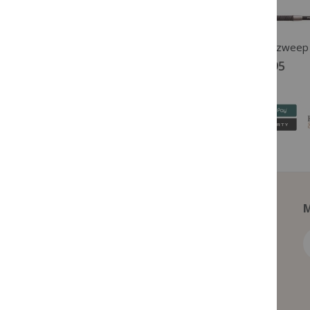
Premiere Pelhamriemen zwart
€ 11,95
€ 34,95
M