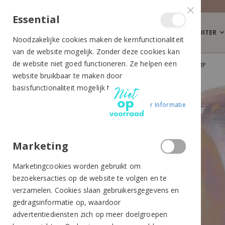
Essential
RUITER
Noodzakelijke cookies maken de kernfunctionaliteit
van de website mogelijk. Zonder deze cookies kan
de website niet goed functioneren. Ze helpen een
PREMIERE KALKOENEN ZELFREINIGEND STOMP
website bruikbaar te maken door
Ga
Ga
basisfunctionaliteit mogelijk te maken.
naar
naar
Meer Informatie
het
het
einde
begin
van
van
de
de
Marketing
afbeeldingen-
afbeeldingen-
Marketingcookies worden gebruikt om
gallerij
gallerij
bezoekersacties op de website te volgen en te
verzamelen. Cookies slaan gebruikersgegevens en
gedragsinformatie op, waardoor
advertentiediensten zich op meer doelgroepen