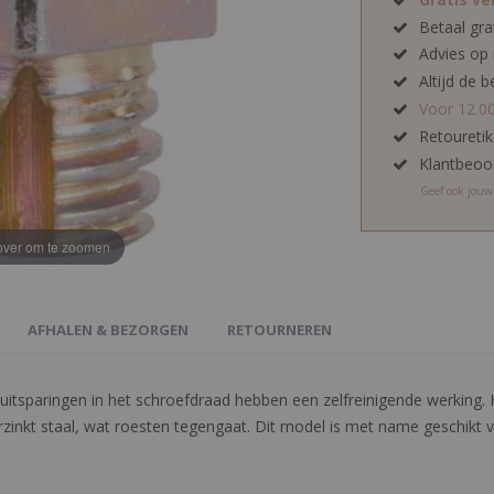
Betaal gra
Advies op
Altijd de b
Voor 12.0
Retoureti
Klantbeoo
Geef ook jou
ver om te zoomen
AFHALEN & BEZORGEN
RETOURNEREN
uitsparingen in het schroefdraad hebben een zelfreinigende werking. 
erzinkt staal, wat roesten tegengaat. Dit model is met name geschikt