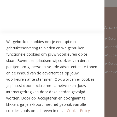
Contact Informatie
Waaro
Adres:
De al
Wij gebruiken cookies om je een optimale
Industrieweg 3 GH
Aanda
gebruikerservaring te bieden en we gebruiken
5688 DP Oirschot
functionele cookies om jouw voorkeuren op te
Super
Telefoon:
slaan. Bovendien plaatsen wij cookies van derde
De b
+31 (0)499 377 311
partijen om gepersonaliseerde advertenties te tonen
Advi
en de inhoud van de advertenties op jouw
WhatsApp:
voorkeuren af te stemmen. Ook worden er cookies
+31 (0)6 291 00 419 (nieuw nummer)
geplaatst door sociale media-netwerken. Jouw
E-mail:
internetgedrag kan door deze derden gevolgd
info@ruiterstad.nl
worden. Door op 'Accepteren en doorgaan' te
Openingstijden:
klikken, ga je akkoord met het gebruik van alle
Maandag: 13.00 - 17.00u
cookies zoals omschreven in onze
Cookie Policy
Dinsdag: 10.00 - 17.00u