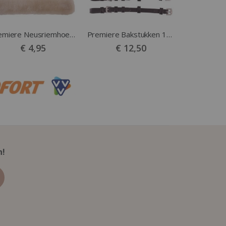
Premiere Neusriemhoes naturel
Premiere Bakstukken 13mm XFull zwart
€ 4,95
€ 12,50
n!