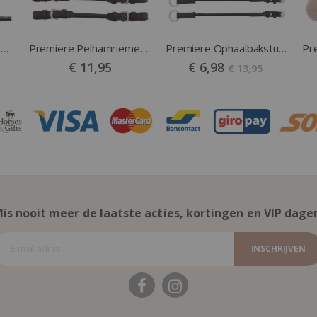
Première Boogzweep Carbon met Grip zwart
Premiere Pelhamriemen bruin
Premiere Ophaalbakstukken zwart
Vanaf
€ 11,95
€ 6,98
€ 13,95
is nooit meer de laatste acties, kortingen en VIP dage
INSCHRIJVEN