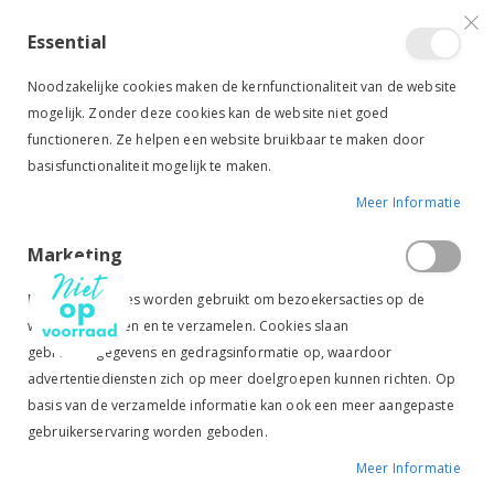
VERGELIJKEN (
)
CONTACT
INLOGGEN
ACCOUNT AANMAKEN
Essential
Toggle
items
0
Cart
Noodzakelijke cookies maken de kernfunctionaliteit van de website
Nav
mogelijk. Zonder deze cookies kan de website niet goed
functioneren. Ze helpen een website bruikbaar te maken door
basisfunctionaliteit mogelijk te maken.
Meer Informatie
PREMIERE CO-WRAP BLAUW
Marketing
Ga
Ga
naar
naar
Marketingcookies worden gebruikt om bezoekersacties op de
het
het
website te volgen en te verzamelen. Cookies slaan
einde
begin
gebruikersgegevens en gedragsinformatie op, waardoor
van
van
de
de
advertentiediensten zich op meer doelgroepen kunnen richten. Op
afbeeldingen-
afbeeldingen-
basis van de verzamelde informatie kan ook een meer aangepaste
gallerij
gallerij
gebruikerservaring worden geboden.
Meer Informatie