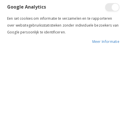
Google Analytics
Een set cookies om informatie te verzamelen en te rapporteren
over websitegebruiksstatistieken zonder individuele bezoekers van
Google persoonlijk te identificeren.
Meer Informatie
Tik om uit te breiden
Premiere Co-Wrap blauw
BESCHIKBAARHEID:
NIET OP VOORRAAD
MERK:
PREMIERE
KLEUR:
BLAUW