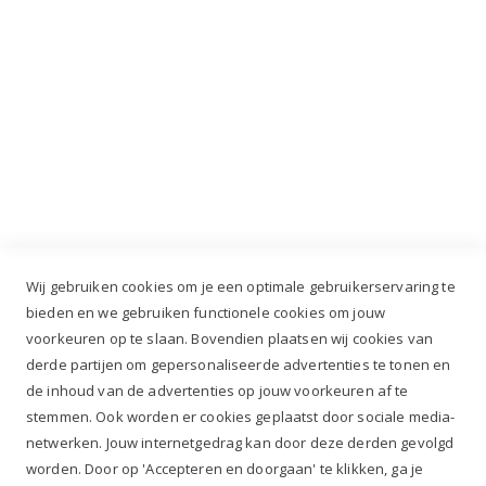
Industrieweg 3 GH, 5688 DP Oirschot |
info@ruiterstad.nl
+31 (0)499 377 311
|
+31 (0)6 291 00 419
Wij gebruiken cookies om je een optimale gebruikerservaring te
bieden en we gebruiken functionele cookies om jouw
voorkeuren op te slaan. Bovendien plaatsen wij cookies van
✔
Voor 12.00u besteld, zelfde werkdag verzonden*
derde partijen om gepersonaliseerde advertenties te tonen en
✔
Gratis verzenden va. €69,- NL*
de inhoud van de advertenties op jouw voorkeuren af te
✔ Betaal gratis achteraf
stemmen. Ook worden er cookies geplaatst door sociale media-
✔ 4,9/5 ⭐⭐⭐⭐⭐ klantbeoordeling
netwerken. Jouw internetgedrag kan door deze derden gevolgd
worden. Door op 'Accepteren en doorgaan' te klikken, ga je