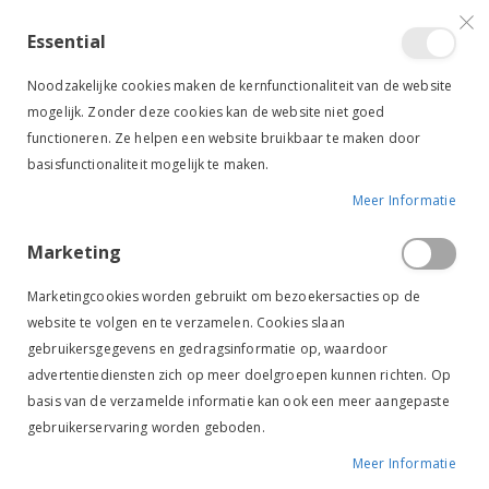
VERGELIJKEN (
)
CONTACT
INLOGGEN
ACCOUNT AANMAKEN
Essential
Toggle
items
0
Cart
Noodzakelijke cookies maken de kernfunctionaliteit van de website
Nav
mogelijk. Zonder deze cookies kan de website niet goed
functioneren. Ze helpen een website bruikbaar te maken door
basisfunctionaliteit mogelijk te maken.
Meer Informatie
SALE
-20%
PIKEUR WEDSTRIJDSHIRT HONEY NAVY
Marketing
Ga
Ga
naar
naar
Marketingcookies worden gebruikt om bezoekersacties op de
het
het
website te volgen en te verzamelen. Cookies slaan
einde
begin
gebruikersgegevens en gedragsinformatie op, waardoor
van
van
de
de
advertentiediensten zich op meer doelgroepen kunnen richten. Op
afbeeldingen-
afbeeldingen-
basis van de verzamelde informatie kan ook een meer aangepaste
gallerij
gallerij
gebruikerservaring worden geboden.
Meer Informatie