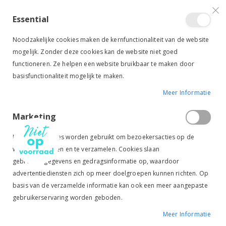
VERGELIJKEN (
)
CONTACT
INLOGGEN
ACCOUNT AANMAKEN
Essential
Toggle
items
0
Cart
Noodzakelijke cookies maken de kernfunctionaliteit van de website
Nav
mogelijk. Zonder deze cookies kan de website niet goed
functioneren. Ze helpen een website bruikbaar te maken door
basisfunctionaliteit mogelijk te maken.
Meer Informatie
PIKEUR RIJLEGGING KYNA GRIP NAVY
Marketing
Ga
Ga
naar
naar
Marketingcookies worden gebruikt om bezoekersacties op de
het
het
website te volgen en te verzamelen. Cookies slaan
einde
begin
gebruikersgegevens en gedragsinformatie op, waardoor
van
van
de
de
advertentiediensten zich op meer doelgroepen kunnen richten. Op
afbeeldingen-
afbeeldingen-
basis van de verzamelde informatie kan ook een meer aangepaste
gallerij
gallerij
gebruikerservaring worden geboden.
Meer Informatie