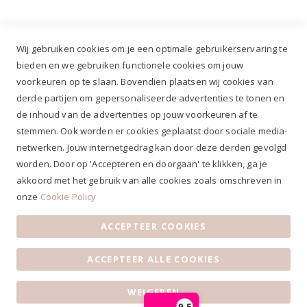
Wij gebruiken cookies om je een optimale gebruikerservaring te
bieden en we gebruiken functionele cookies om jouw
voorkeuren op te slaan. Bovendien plaatsen wij cookies van
✔
Voor 12.00u besteld, zelfde werkdag verzonden*
derde partijen om gepersonaliseerde advertenties te tonen en
✔
Gratis verzenden va. €69,- NL*
de inhoud van de advertenties op jouw voorkeuren af te
✔ Betaal gratis achteraf
stemmen. Ook worden er cookies geplaatst door sociale media-
✔ 4,9/5 ⭐⭐⭐⭐⭐ klantbeoordeling
netwerken. Jouw internetgedrag kan door deze derden gevolgd
worden. Door op 'Accepteren en doorgaan' te klikken, ga je
akkoord met het gebruik van alle cookies zoals omschreven in
onze
Cookie Policy
ACCEPTEER COOKIES
Algemene voorwaarden
|
Privacy Statement
|
Contact
|
ACCEPTEER ALLE COOKIES
Klantenservice
|
Openingstijden
© 2019 Ruiterstad - Alle rechten voorbehouden
WEIGEREN
9,5