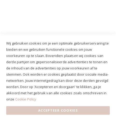
Industrieweg 3 GH, 5688 DP Oirschot |
info@ruiterstad.nl
+31 (0)499 377 311
|
+31 (0)6 291 00 419
Wij gebruiken cookies om je een optimale gebruikerservaring te
bieden en we gebruiken functionele cookies om jouw
voorkeuren op te slaan. Bovendien plaatsen wij cookies van
✔
Voor 12.00u besteld, zelfde werkdag verzonden*
derde partijen om gepersonaliseerde advertenties te tonen en
✔
Gratis verzenden va. €69,- NL*
de inhoud van de advertenties op jouw voorkeuren af te
✔ Betaal gratis achteraf
stemmen. Ook worden er cookies geplaatst door sociale media-
✔ 4,9/5 ⭐⭐⭐⭐⭐ klantbeoordeling
netwerken. Jouw internetgedrag kan door deze derden gevolgd
worden. Door op 'Accepteren en doorgaan' te klikken, ga je
akkoord met het gebruik van alle cookies zoals omschreven in
onze
Cookie Policy
ACCEPTEER COOKIES