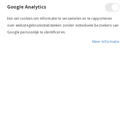
Google Analytics
Een set cookies om informatie te verzamelen en te rapporteren
over websitegebruiksstatistieken zonder individuele bezoekers van
Google persoonlijk te identificeren.
Meer Informatie
Tik om uit te breiden
Pfiff Rij Vliegendeken
Aquene blauw
€ 17,98
€ 35,95