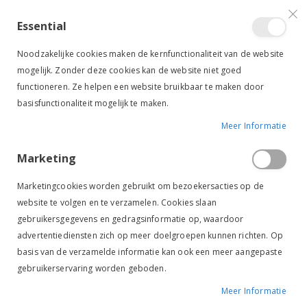
VERGELIJKEN (
)
CONTACT
INLOGGEN
ACCOUNT AANMAKEN
Essential
Toggle
items
0
Cart
Noodzakelijke cookies maken de kernfunctionaliteit van de website
Nav
mogelijk. Zonder deze cookies kan de website niet goed
functioneren. Ze helpen een website bruikbaar te maken door
basisfunctionaliteit mogelijk te maken.
Meer Informatie
SALE
-50%
PFIFF RIJ VLIEGENDEKEN AQUENE BLAUW
Marketing
Ga
Ga
naar
naar
Marketingcookies worden gebruikt om bezoekersacties op de
het
het
website te volgen en te verzamelen. Cookies slaan
einde
begin
gebruikersgegevens en gedragsinformatie op, waardoor
van
van
de
de
advertentiediensten zich op meer doelgroepen kunnen richten. Op
afbeeldingen-
afbeeldingen-
basis van de verzamelde informatie kan ook een meer aangepaste
gallerij
gallerij
gebruikerservaring worden geboden.
Meer Informatie