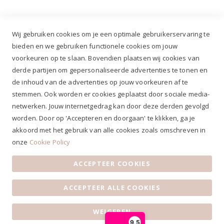
Wij gebruiken cookies om je een optimale gebruikerservaring te
bieden en we gebruiken functionele cookies om jouw
voorkeuren op te slaan. Bovendien plaatsen wij cookies van
✔
Voor 12.00u besteld, zelfde werkdag verzonden*
derde partijen om gepersonaliseerde advertenties te tonen en
✔
Gratis verzenden va. €69,- NL*
de inhoud van de advertenties op jouw voorkeuren af te
✔ Betaal gratis achteraf
stemmen. Ook worden er cookies geplaatst door sociale media-
✔ 4,9/5 ⭐⭐⭐⭐⭐ klantbeoordeling
netwerken. Jouw internetgedrag kan door deze derden gevolgd
worden. Door op 'Accepteren en doorgaan' te klikken, ga je
akkoord met het gebruik van alle cookies zoals omschreven in
onze
Cookie Policy
ACCEPTEER COOKIES
Algemene voorwaarden
|
Privacy Statement
|
Contact
|
ACCEPTEER ALLE COOKIES
Klantenservice
|
Openingstijden
© 2019 Ruiterstad - Alle rechten voorbehouden
WEIGEREN
9,5