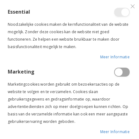
VERGELIJKEN (
)
CONTACT
INLOGGEN
ACCOUNT AANMAKEN
Essential
Toggle
items
0
Cart
Noodzakelijke cookies maken de kernfunctionaliteit van de website
Nav
mogelijk. Zonder deze cookies kan de website niet goed
functioneren. Ze helpen een website bruikbaar te maken door
basisfunctionaliteit mogelijk te maken.
Meer Informatie
OXER SOCKS 3 PAAR ZWART
Marketing
Ga
Ga
naar
naar
Marketingcookies worden gebruikt om bezoekersacties op de
het
het
website te volgen en te verzamelen. Cookies slaan
einde
begin
gebruikersgegevens en gedragsinformatie op, waardoor
van
van
de
de
advertentiediensten zich op meer doelgroepen kunnen richten. Op
afbeeldingen-
afbeeldingen-
basis van de verzamelde informatie kan ook een meer aangepaste
gallerij
gallerij
gebruikerservaring worden geboden.
Meer Informatie