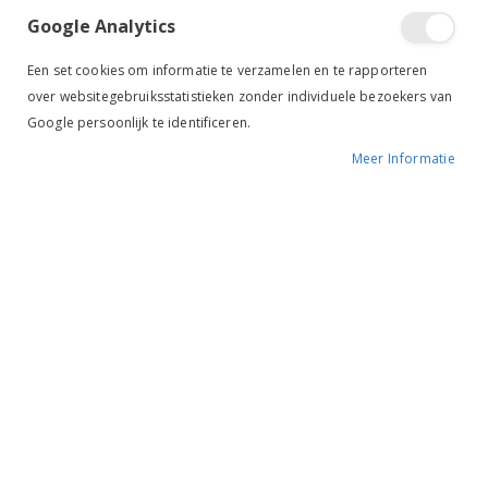
Google Analytics
Een set cookies om informatie te verzamelen en te rapporteren
over websitegebruiksstatistieken zonder individuele bezoekers van
Google persoonlijk te identificeren.
Meer Informatie
Tik om uit te breiden
Oxer Socks 3 paar zwart
€ 15,50