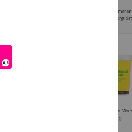
Zorg voor gladde, glanzende, klittenvrije manen 
achter die geen stof zal aantrekken en zorgt da
Meer van NAF
9,5
NAF Citronella Spray
€ 22,50
€ 59,50