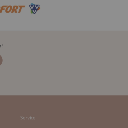
n!
Service