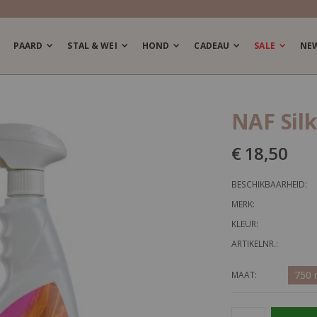
PAARD
STAL & WEI
HOND
CADEAU
SALE
NE
NAF Silk
€ 18,50
BESCHIKBAARHEID:
MERK:
KLEUR:
ARTIKELNR.:
750 
MAAT