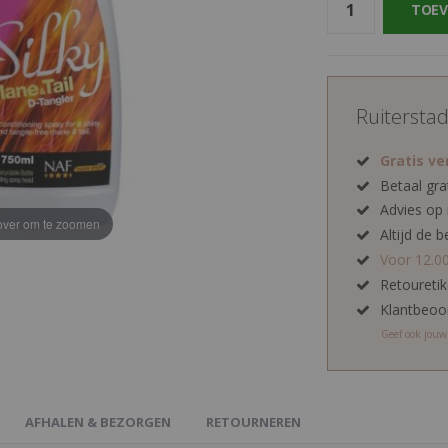
TOEV
Ruitersta
Gratis v
Betaal gra
Advies op
ver om te zoomen
Altijd de b
Voor 12.0
Retoureti
Klantbeoo
Geef ook jou
AFHALEN & BEZORGEN
RETOURNEREN