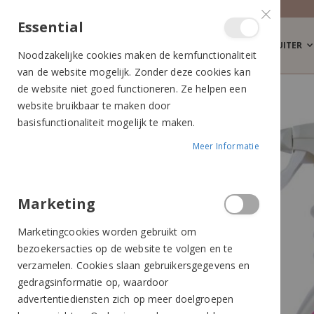
Essential
RUITER
Noodzakelijke cookies maken de kernfunctionaliteit
van de website mogelijk. Zonder deze cookies kan
de website niet goed functioneren. Ze helpen een
NAF SILKY SPRAY
website bruikbaar te maken door
Ga
Ga
basisfunctionaliteit mogelijk te maken.
naar
naar
Meer Informatie
het
het
einde
begin
van
van
de
de
Marketing
afbeeldingen-
afbeeldingen-
Marketingcookies worden gebruikt om
gallerij
gallerij
bezoekersacties op de website te volgen en te
verzamelen. Cookies slaan gebruikersgegevens en
gedragsinformatie op, waardoor
advertentiediensten zich op meer doelgroepen