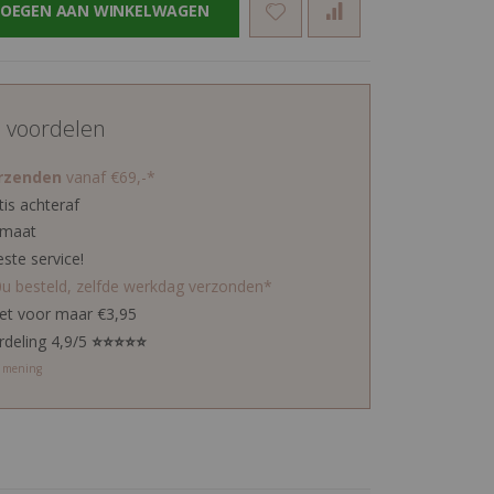
OEGEN AAN WINKELWAGEN
d voordelen
erzenden
vanaf €69,-*
tis achteraf
 maat
este service!
0u besteld, zelfde werkdag verzonden*
ket voor maar €3,95
rdeling 4,9/5
⭐⭐⭐⭐⭐
w mening