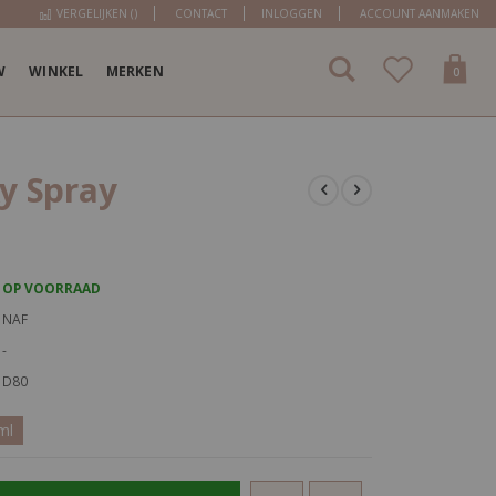
VERGELIJKEN (
)
CONTACT
INLOGGEN
ACCOUNT AANMAKEN
W
WINKEL
MERKEN
items
0
Cart
y Spray
OP VOORRAAD
NAF
-
D80
ml