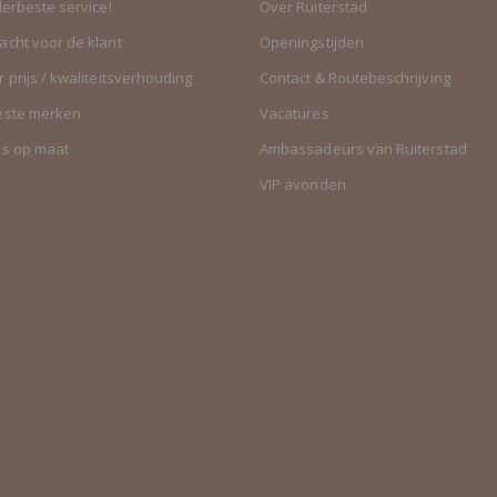
lerbeste service!
Over Ruiterstad
cht voor de klant
Openingstijden
 prijs / kwaliteitsverhouding
Contact & Routebeschrijving
este merken
Vacatures
es op maat
Ambassadeurs van Ruiterstad
VIP avonden