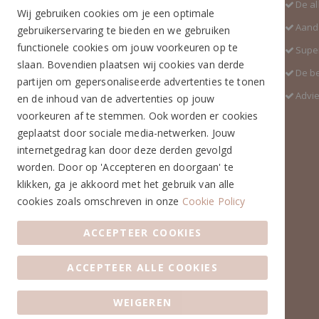
Adres:
De al
Wij gebruiken cookies om je een optimale
Industrieweg 3 GH
Aanda
gebruikerservaring te bieden en we gebruiken
5688 DP Oirschot
functionele cookies om jouw voorkeuren op te
Super
Telefoon:
slaan. Bovendien plaatsen wij cookies van derde
De b
+31 (0)499 377 311
partijen om gepersonaliseerde advertenties te tonen
Advi
en de inhoud van de advertenties op jouw
WhatsApp:
voorkeuren af te stemmen. Ook worden er cookies
+31 (0)6 291 00 419 (nieuw nummer)
geplaatst door sociale media-netwerken. Jouw
E-mail:
internetgedrag kan door deze derden gevolgd
info@ruiterstad.nl
worden. Door op 'Accepteren en doorgaan' te
Openingstijden:
klikken, ga je akkoord met het gebruik van alle
Maandag: 13.00 - 17.00u
cookies zoals omschreven in onze
Cookie Policy
Dinsdag: 10.00 - 17.00u
Woensdag: 10.00 - 17.00u
ACCEPTEER COOKIES
Donderdag: 10.00 - 17.00u
Vrijdag: 10.00 - 17.00u
ACCEPTEER ALLE COOKIES
Zaterdag: 10.00 - 17.00u
Zondag: Gesloten
WEIGEREN