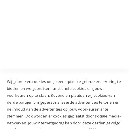
Industrieweg 3 GH, 5688 DP Oirschot |
info@ruiterstad.nl
+31 (0)499 377 311
|
+31 (0)6 291 00 419
Wij gebruiken cookies om je een optimale gebruikerservaring te
bieden en we gebruiken functionele cookies om jouw
voorkeuren op te slaan. Bovendien plaatsen wij cookies van
✔
Voor 12.00u besteld, zelfde werkdag verzonden*
derde partijen om gepersonaliseerde advertenties te tonen en
✔
Gratis verzenden va. €69,- NL*
de inhoud van de advertenties op jouw voorkeuren af te
✔ Betaal gratis achteraf
stemmen. Ook worden er cookies geplaatst door sociale media-
✔ 4,9/5 ⭐⭐⭐⭐⭐ klantbeoordeling
netwerken. Jouw internetgedrag kan door deze derden gevolgd