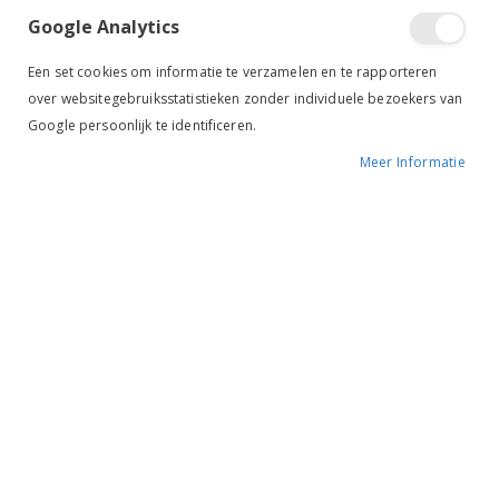
Google Analytics
Een set cookies om informatie te verzamelen en te rapporteren
over websitegebruiksstatistieken zonder individuele bezoekers van
Google persoonlijk te identificeren.
Meer Informatie
Tik om uit te breiden
NAF M Power
€ 81,95
BESCHIKBAARHEID:
OP VOORRAAD