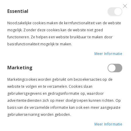
VERGELIJKEN (
)
CONTACT
INLOGGEN
ACCOUNT AANMAKEN
Essential
Toggle
items
0
Cart
Noodzakelijke cookies maken de kernfunctionaliteit van de website
Nav
mogelijk. Zonder deze cookies kan de website niet goed
functioneren. Ze helpen een website bruikbaar te maken door
basisfunctionaliteit mogelijk te maken.
Meer Informatie
NAF M POWER
Marketing
Ga
Ga
naar
naar
Marketingcookies worden gebruikt om bezoekersacties op de
het
het
website te volgen en te verzamelen. Cookies slaan
einde
begin
gebruikersgegevens en gedragsinformatie op, waardoor
van
van
de
de
advertentiediensten zich op meer doelgroepen kunnen richten. Op
afbeeldingen-
afbeeldingen-
basis van de verzamelde informatie kan ook een meer aangepaste
gallerij
gallerij
gebruikerservaring worden geboden.
Meer Informatie