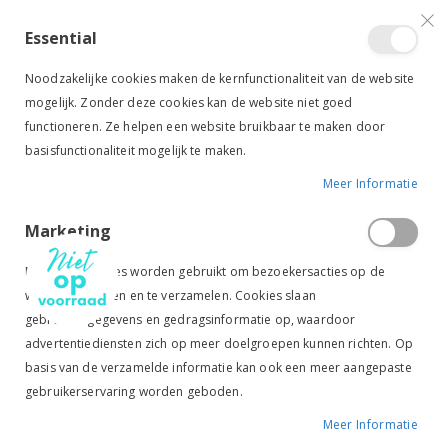
VERGELIJKEN (
)
CONTACT
INLOGGEN
ACCOUNT AANMAKEN
Essential
Toggle
items
0
Cart
Noodzakelijke cookies maken de kernfunctionaliteit van de website
Nav
mogelijk. Zonder deze cookies kan de website niet goed
functioneren. Ze helpen een website bruikbaar te maken door
basisfunctionaliteit mogelijk te maken.
Meer Informatie
LEOVET STRAALSAN
Marketing
Ga
Ga
naar
naar
Marketingcookies worden gebruikt om bezoekersacties op de
het
het
website te volgen en te verzamelen. Cookies slaan
einde
begin
gebruikersgegevens en gedragsinformatie op, waardoor
van
van
de
de
advertentiediensten zich op meer doelgroepen kunnen richten. Op
afbeeldingen-
afbeeldingen-
basis van de verzamelde informatie kan ook een meer aangepaste
gallerij
gallerij
gebruikerservaring worden geboden.
Meer Informatie