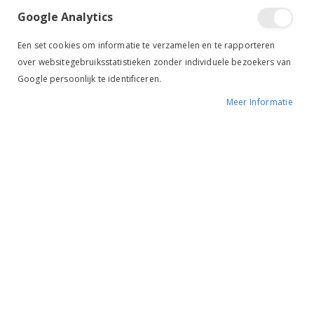
Google Analytics
Een set cookies om informatie te verzamelen en te rapporteren
over websitegebruiksstatistieken zonder individuele bezoekers van
Google persoonlijk te identificeren.
Meer Informatie
Tik om uit te breiden
Leovet Straalsan
BESCHIKBAARHEID:
NIET OP VOORRAAD
MERK:
LEOVET
KLEUR:
-