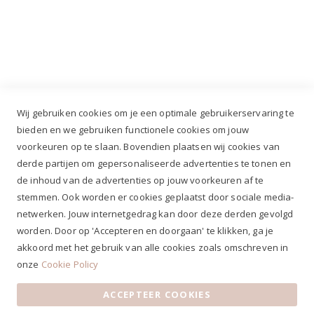
Industrieweg 3 GH, 5688 DP Oirschot |
info@ruiterstad.nl
+31 (0)499 377 311
|
+31 (0)6 291 00 419
Wij gebruiken cookies om je een optimale gebruikerservaring te
bieden en we gebruiken functionele cookies om jouw
voorkeuren op te slaan. Bovendien plaatsen wij cookies van
✔
Voor 12.00u besteld, zelfde werkdag verzonden*
derde partijen om gepersonaliseerde advertenties te tonen en
✔
Gratis verzenden va. €69,- NL*
de inhoud van de advertenties op jouw voorkeuren af te
✔ Betaal gratis achteraf
stemmen. Ook worden er cookies geplaatst door sociale media-
✔ 4,9/5 ⭐⭐⭐⭐⭐ klantbeoordeling
netwerken. Jouw internetgedrag kan door deze derden gevolgd
worden. Door op 'Accepteren en doorgaan' te klikken, ga je
akkoord met het gebruik van alle cookies zoals omschreven in
onze
Cookie Policy
ACCEPTEER COOKIES