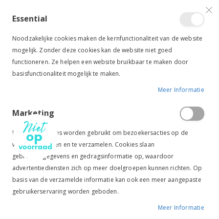
VERGELIJKEN (
)
CONTACT
INLOGGEN
ACCOUNT AANMAKEN
Essential
Toggle
items
0
Cart
Noodzakelijke cookies maken de kernfunctionaliteit van de website
Nav
mogelijk. Zonder deze cookies kan de website niet goed
functioneren. Ze helpen een website bruikbaar te maken door
basisfunctionaliteit mogelijk te maken.
Meer Informatie
LE MIEUX ZADELDEK PROSPORT DRESSAGE ZWART
Marketing
Ga
Ga
naar
naar
Marketingcookies worden gebruikt om bezoekersacties op de
het
het
website te volgen en te verzamelen. Cookies slaan
einde
begin
gebruikersgegevens en gedragsinformatie op, waardoor
van
van
de
de
advertentiediensten zich op meer doelgroepen kunnen richten. Op
afbeeldingen-
afbeeldingen-
basis van de verzamelde informatie kan ook een meer aangepaste
gallerij
gallerij
gebruikerservaring worden geboden.
Meer Informatie