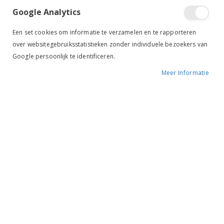
Google Analytics
Een set cookies om informatie te verzamelen en te rapporteren
over websitegebruiksstatistieken zonder individuele bezoekers van
Google persoonlijk te identificeren.
Tik om uit te breiden
Meer Informatie
Le Mieux Zadeldek
Prosport Dressage zwart
BESCHIKBAARHEID:
NIET OP VOORRAAD
MERK:
LE MIEUX
KLEUR:
ZWART