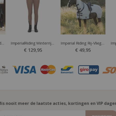
Imperial Riding Winterdeken 200gr Losse Hals Zwart
ImperialRiding Winterrijbroek ElCapone FG Machiato
Imperial Riding Rij-Vliegendeken Royce Silvergrey
€ 129,95
€ 49,95
is nooit meer de laatste acties, kortingen en VIP dage