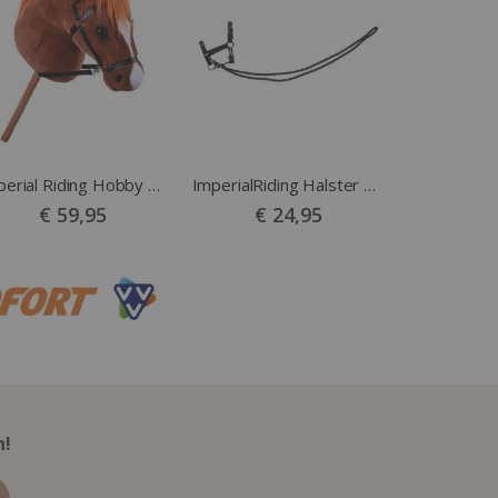
Imperial Riding Hobby Horse Grand Prix Chestnut
ImperialRiding Halster HobbyHorse FreeSpirit Zwart
€ 59,95
€ 24,95
n!