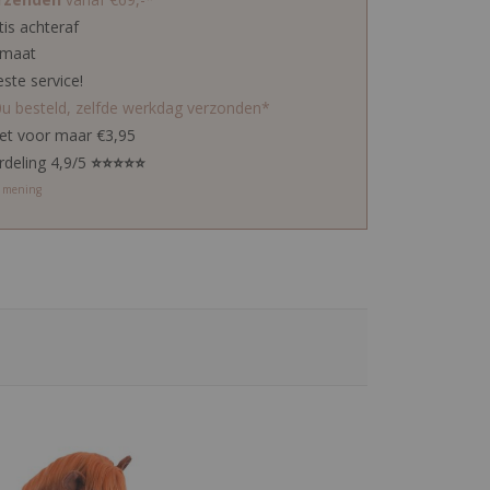
tis achteraf
 maat
este service!
0u besteld, zelfde werkdag verzonden*
ket voor maar €3,95
rdeling 4,9/5
⭐⭐⭐⭐⭐
w mening