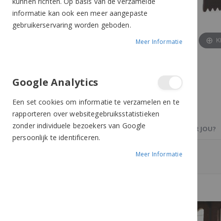
kunnen richten. Op basis van de verzamelde
informatie kan ook een meer aangepaste
gebruikerservaring worden geboden.
K
Meer Informatie
Google Analytics
Een set cookies om informatie te verzamelen en te
rapporteren over websitegebruiksstatistieken
zonder individuele bezoekers van Google
PRODUCTBESCHRIJVING
OOK IETS VOOR JOU?
persoonlijk te identificeren.
Meer Informatie
Zweetmes met handvat.
Meer van Imperial Riding