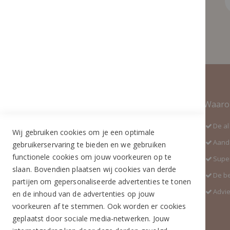
Contact Informatie
Waaro
Adres:
De al
Wij gebruiken cookies om je een optimale
Industrieweg 3 GH
Aanda
gebruikerservaring te bieden en we gebruiken
5688 DP Oirschot
functionele cookies om jouw voorkeuren op te
Super
Telefoon:
slaan. Bovendien plaatsen wij cookies van derde
De b
+31 (0)499 377 311
partijen om gepersonaliseerde advertenties te tonen
Advi
en de inhoud van de advertenties op jouw
WhatsApp:
voorkeuren af te stemmen. Ook worden er cookies
+31 (0)6 291 00 419 (nieuw nummer)
geplaatst door sociale media-netwerken. Jouw
E-mail: