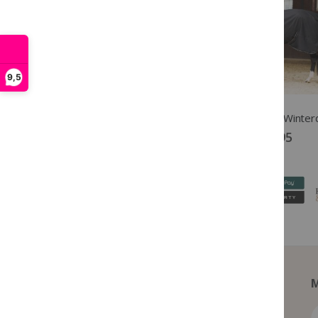
9,5
Imperial Riding Peesbeschermers Lovely Zwart
€ 34,95
€ 87,95
M