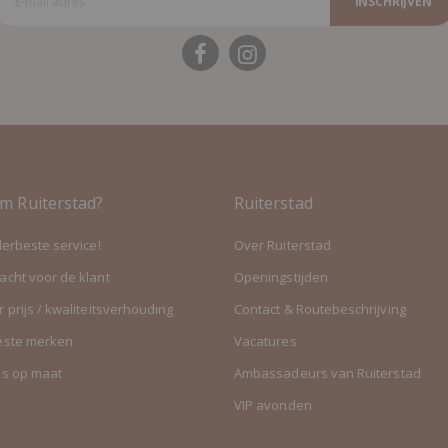
INSCHRIJVEN
m Ruiterstad?
Ruiterstad
lerbeste service!
Over Ruiterstad
cht voor de klant
Openingstijden
 prijs / kwaliteitsverhouding
Contact & Routebeschrijving
este merken
Vacatures
es op maat
Ambassadeurs van Ruiterstad
VIP avonden