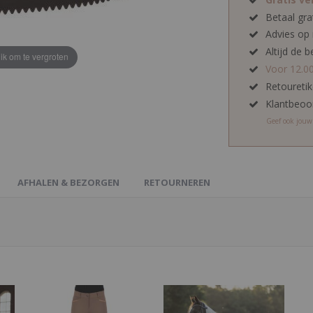
Betaal gra
Advies op
Altijd de b
lik om te vergroten
Voor 12.0
Retoureti
Klantbeoo
Geef ook jou
AFHALEN & BEZORGEN
RETOURNEREN