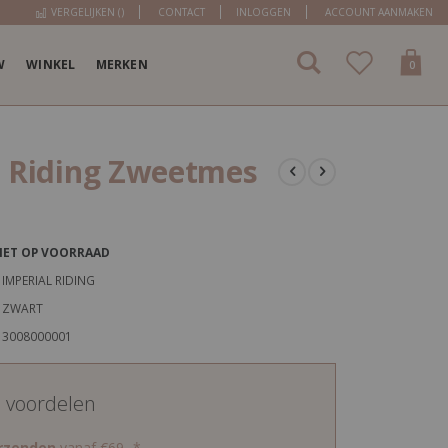
VERGELIJKEN (
)
CONTACT
INLOGGEN
ACCOUNT AANMAKEN
W
WINKEL
MERKEN
items
0
Cart
l Riding Zweetmes
IET OP VOORRAAD
IMPERIAL RIDING
ZWART
3008000001
d voordelen
erzenden
vanaf €69,-*