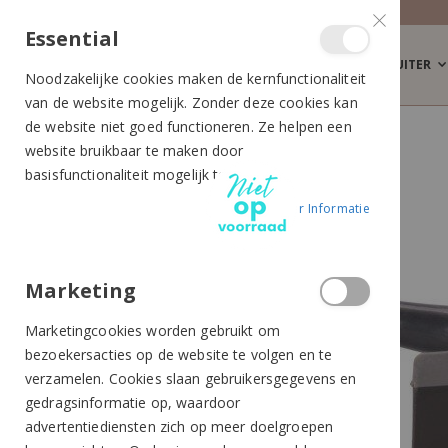
Essential
RUITER
Noodzakelijke cookies maken de kernfunctionaliteit
van de website mogelijk. Zonder deze cookies kan
de website niet goed functioneren. Ze helpen een
IMPERIAL RIDING ZWEETMES ZWART
website bruikbaar te maken door
Ga
Ga
basisfunctionaliteit mogelijk te maken.
naar
naar
Meer Informatie
het
het
einde
begin
van
van
de
de
Marketing
afbeeldingen-
afbeeldingen-
Marketingcookies worden gebruikt om
gallerij
gallerij
bezoekersacties op de website te volgen en te
verzamelen. Cookies slaan gebruikersgegevens en
gedragsinformatie op, waardoor
advertentiediensten zich op meer doelgroepen