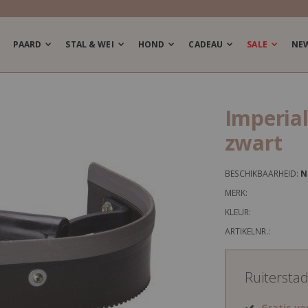
PAARD
STAL & WEI
HOND
CADEAU
SALE
NE
Imperia
zwart
BESCHIKBAARHEID:
N
MERK:
KLEUR:
ARTIKELNR.:
Ruitersta
Gratis v