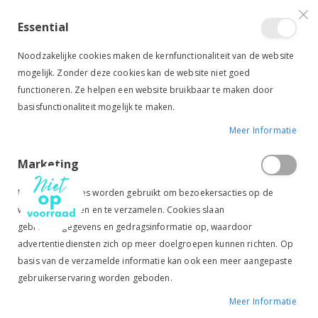
VERGELIJKEN (
)
CONTACT
INLOGGEN
ACCOUNT AANMAKEN
Essential
Toggle
items
0
Cart
Noodzakelijke cookies maken de kernfunctionaliteit van de website
Nav
mogelijk. Zonder deze cookies kan de website niet goed
functioneren. Ze helpen een website bruikbaar te maken door
basisfunctionaliteit mogelijk te maken.
Meer Informatie
IMPERIAL RIDING TRAILERLIJN AMBIENT 40CM ROZE
Marketing
Ga
Ga
naar
naar
Marketingcookies worden gebruikt om bezoekersacties op de
het
het
website te volgen en te verzamelen. Cookies slaan
einde
begin
gebruikersgegevens en gedragsinformatie op, waardoor
van
van
de
de
advertentiediensten zich op meer doelgroepen kunnen richten. Op
afbeeldingen-
afbeeldingen-
basis van de verzamelde informatie kan ook een meer aangepaste
gallerij
gallerij
gebruikerservaring worden geboden.
Meer Informatie