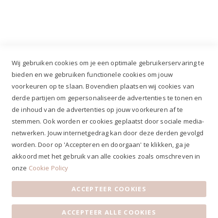
Industrieweg 3 GH, 5688 DP Oirschot |
info@ruiterstad.nl
+31 (0)499 377 311
|
+31 (0)6 291 00 419
Wij gebruiken cookies om je een optimale gebruikerservaring te
bieden en we gebruiken functionele cookies om jouw
voorkeuren op te slaan. Bovendien plaatsen wij cookies van
✔
Voor 12.00u besteld, zelfde werkdag verzonden*
derde partijen om gepersonaliseerde advertenties te tonen en
✔
Gratis verzenden va. €69,- NL*
de inhoud van de advertenties op jouw voorkeuren af te
✔ Betaal gratis achteraf
stemmen. Ook worden er cookies geplaatst door sociale media-
✔ 4,9/5 ⭐⭐⭐⭐⭐ klantbeoordeling
netwerken. Jouw internetgedrag kan door deze derden gevolgd
worden. Door op 'Accepteren en doorgaan' te klikken, ga je
akkoord met het gebruik van alle cookies zoals omschreven in
onze
Cookie Policy
ACCEPTEER COOKIES
Algemene voorwaarden
|
Privacy Statement
|
Contact
|
ACCEPTEER ALLE COOKIES