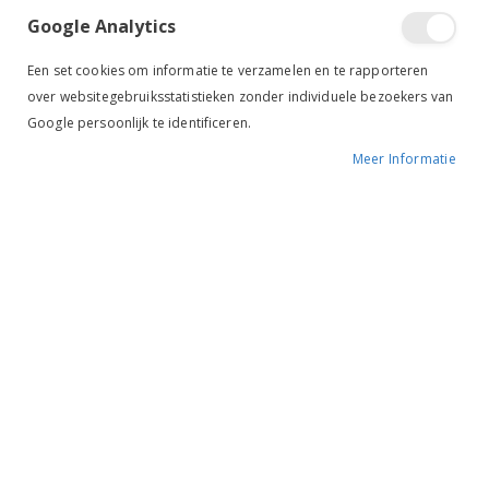
Google Analytics
Een set cookies om informatie te verzamelen en te rapporteren
over websitegebruiksstatistieken zonder individuele bezoekers van
Google persoonlijk te identificeren.
Meer Informatie
Tik om uit te breiden
Imperial Riding Trailerlijn
Ambient 40cm roze
BESCHIKBAARHEID:
NIET OP VOORRAAD
MERK:
IMPERIAL RIDING