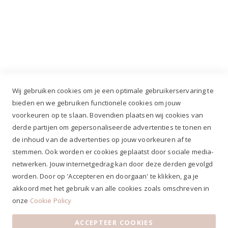
Industrieweg 3 GH, 5688 DP Oirschot |
info@ruiterstad.nl
+31 (0)499 377 311
|
+31 (0)6 291 00 419
Wij gebruiken cookies om je een optimale gebruikerservaring te
bieden en we gebruiken functionele cookies om jouw
voorkeuren op te slaan. Bovendien plaatsen wij cookies van
✔
Voor 12.00u besteld, zelfde werkdag verzonden*
derde partijen om gepersonaliseerde advertenties te tonen en
✔
Gratis verzenden va. €69,- NL*
de inhoud van de advertenties op jouw voorkeuren af te
✔ Betaal gratis achteraf
stemmen. Ook worden er cookies geplaatst door sociale media-
✔ 4,9/5 ⭐⭐⭐⭐⭐ klantbeoordeling
netwerken. Jouw internetgedrag kan door deze derden gevolgd
worden. Door op 'Accepteren en doorgaan' te klikken, ga je
akkoord met het gebruik van alle cookies zoals omschreven in
onze
Cookie Policy
ACCEPTEER COOKIES