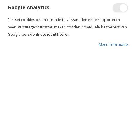
Google Analytics
Tik om uit te breiden
Een set cookies om informatie te verzamelen en te rapporteren
over websitegebruiksstatistieken zonder individuele bezoekers van
Google persoonlijk te identificeren.
Meer Informatie
Imperial Riding Schouder
Reflector
€ 4,95
BESCHIKBAARHEID:
OP VOORRAAD
MERK:
IMPERIAL RIDING
KLEUR:
REFLECTIE
ARTIKELNR.:
2810000017