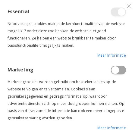
VERGELIJKEN (
)
CONTACT
INLOGGEN
ACCOUNT AANMAKEN
Essential
Toggle
items
0
Cart
Noodzakelijke cookies maken de kernfunctionaliteit van de website
Nav
mogelijk. Zonder deze cookies kan de website niet goed
functioneren. Ze helpen een website bruikbaar te maken door
basisfunctionaliteit mogelijk te maken.
Meer Informatie
IMPERIAL RIDING SCHOUDER REFLECTOR
Marketing
Ga
Ga
naar
naar
Marketingcookies worden gebruikt om bezoekersacties op de
het
het
website te volgen en te verzamelen. Cookies slaan
einde
begin
gebruikersgegevens en gedragsinformatie op, waardoor
van
van
de
de
advertentiediensten zich op meer doelgroepen kunnen richten. Op
afbeeldingen-
afbeeldingen-
basis van de verzamelde informatie kan ook een meer aangepaste
gallerij
gallerij
gebruikerservaring worden geboden.
Meer Informatie